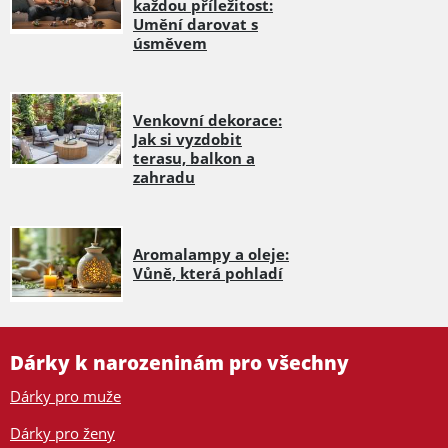
každou příležitost:
Umění darovat s
úsměvem
Venkovní dekorace:
Jak si vyzdobit
terasu, balkon a
zahradu
Aromalampy a oleje:
Vůně, která pohladí
Dárky k narozeninám pro všechny
Dárky pro muže
Dárky pro ženy