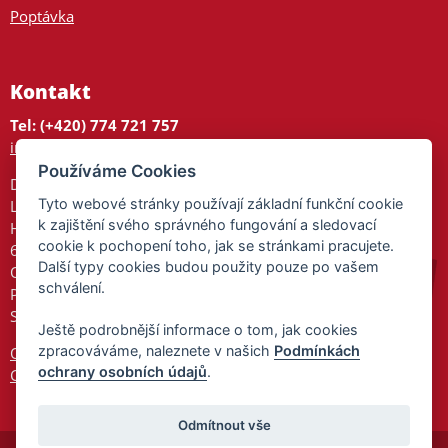
Poptávka
Kontakt
Tel: (+420) 774 721 757
info@tajnedarky.cz
Používáme Cookies
Dárkové centrum
Tyto webové stránky používají základní funkční cookie
Legionářů 2
k zajištění svého správného fungování a sledovací
Hodonín
cookie k pochopení toho, jak se stránkami pracujete.
695 01
Další typy cookies budou použity pouze po vašem
Otevřeno:
schválení.
Po-Pá 9-17
So 9-11:30
Ještě podrobnější informace o tom, jak cookies
zpracováváme, naleznete v našich
Podmínkách
Ochrana osobních údajů
ochrany osobních údajů
.
Cookies
Odmítnout vše