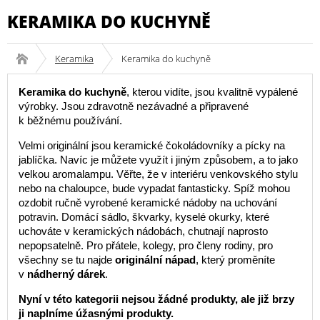
KERAMIKA DO KUCHYNĚ
Keramika
Keramika do kuchyně
Keramika do kuchyně
, kterou vidíte, jsou kvalitně vypálené
výrobky. Jsou zdravotně nezávadné a připravené
k běžnému používání.
Velmi originální jsou keramické čokoládovníky a pícky na
jablíčka. Navíc je můžete využít i jiným způsobem, a to jako
velkou aromalampu. Věřte, že v interiéru venkovského stylu
nebo na chaloupce, bude vypadat fantasticky. Spíž mohou
ozdobit ručně vyrobené keramické nádoby na uchování
potravin. Domácí sádlo, škvarky, kyselé okurky, které
uchováte v keramických nádobách, chutnají naprosto
nepopsatelně. Pro přátele, kolegy, pro členy rodiny, pro
všechny se tu najde
originální nápad
, který proměníte
v
nádherný dárek
.
Nyní v této kategorii nejsou žádné produkty, ale již brzy
ji naplníme úžasnými produkty.