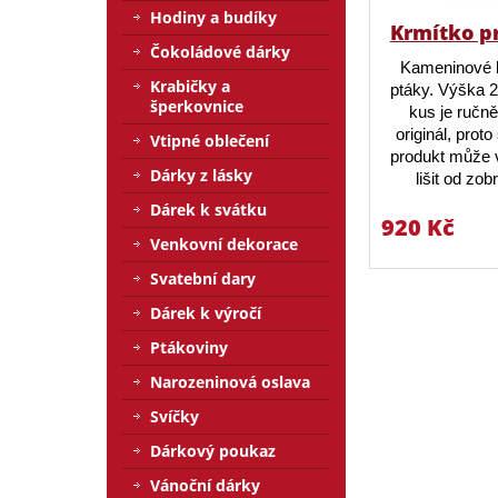
Hodiny a budíky
Krmítko p
Čokoládové dárky
Kameninové 
Krabičky a
ptáky. Výška 
šperkovnice
kus je ručn
originál, prot
Vtipné oblečení
produkt může v
Dárky z lásky
lišit od zo
Dárek k svátku
920 Kč
Venkovní dekorace
Svatební dary
Dárek k výročí
Ptákoviny
Narozeninová oslava
Svíčky
Dárkový poukaz
Vánoční dárky