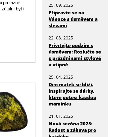
i precizně
25. 09. 2025
útulní byt i
Připravte se na
Vánoce s úsměvem a
slevami
22. 08. 2025
Přivítejte podzim s
úsměvem: Rozlučte se
s prázdninami stylově
a vtipně
25. 04. 2025
Den matek se blíží.
Inspirujte se dárky,
které potěší každou
maminku
21. 01. 2025
Nová sezóna 2025:
Radost a zábava pro
každého