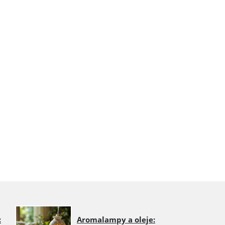
:
Aromalampy a oleje: