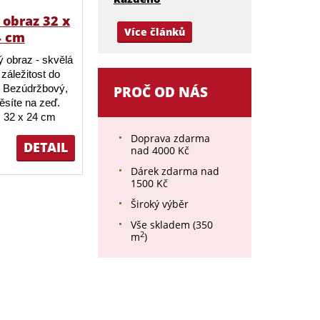
obraz 32 x
Více článků
4 cm
 obraz - skvělá
záležitost do
 Bezúdržbový,
PROČ OD NÁS
ěsíte na zeď.
 32 x 24 cm
Doprava zdarma
DETAIL
nad 4000 Kč
Dárek zdarma nad
1500 Kč
Široký výběr
Vše skladem (350
2
m
)