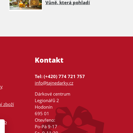
Vůně, která pohladí
Kontakt
Tel: (+420) 774 721 757
info@tajnedarky.cz
ky
Dárkové centrum
Legionářů 2
í zboží
Hodonín
695 01
Otevřeno:
nsko
Po-Pá 9-17