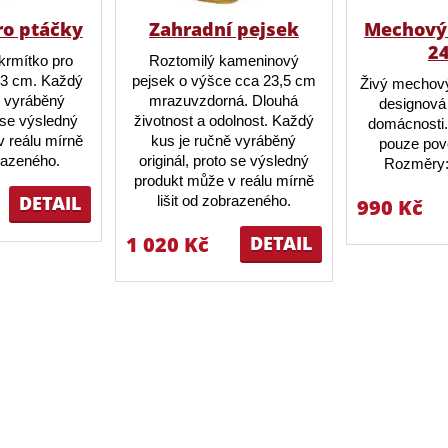
ro ptáčky
Zahradní pejsek
Mechový 
2
krmítko pro
Roztomilý kameninový
23 cm. Každý
pejsek o výšce cca 23,5 cm
Živý mechový
ě vyráběný
mrazuvzdorná. Dlouhá
designová 
o se výsledný
životnost a odolnost. Každý
domácnosti.
 reálu mírně
kus je ručně vyráběný
pouze pov
brazeného.
originál, proto se výsledný
Rozměry:
produkt může v reálu mírně
DETAIL
lišit od zobrazeného.
990 Kč
1 020 Kč
DETAIL