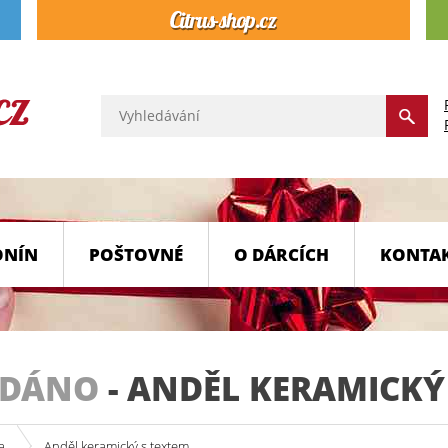
ONÍN
POŠTOVNÉ
O DÁRCÍCH
KONTA
ODÁNO
-
ANDĚL KERAMICKÝ
a
Anděl keramický s textem