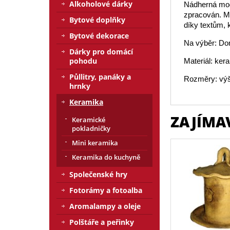
Alkoholové dárky
Nádherná mod
zpracován. Mi
Bytové doplňky
díky textům, 
Bytové dekorace
Na výběr: Dom
Dárky pro domácí
pohodu
Materiál: ker
Půllitry, panáky a
Rozměry: vý
hrnky
Keramika
ZAJÍMA
Keramické
pokladničky
Mini keramika
Keramika do kuchyně
Společenské hry
Fotorámy a fotoalba
Aromalampy a oleje
Polštáře a peřinky