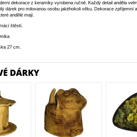
erní dekorace z keramiky vyrobena ručně. Každý detail anděla velm
lý dárek pro milovanou osobu jakéhokoli věku. Dekorace zpříjemní a z
které andělé mají.
ácí štěstí.
amika
ška 27 cm.
VÉ DÁRKY