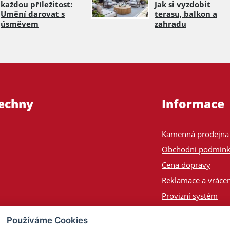
každou příležitost:
Jak si vyzdobit
Umění darovat s
terasu, balkon a
úsměvem
zahradu
šechny
Informace
Kamenná prodejna
Obchodní podmín
Cena dopravy
Reklamace a vrácen
Provizní systém
Odeslání na Slove
Používáme Cookies
Poptávka