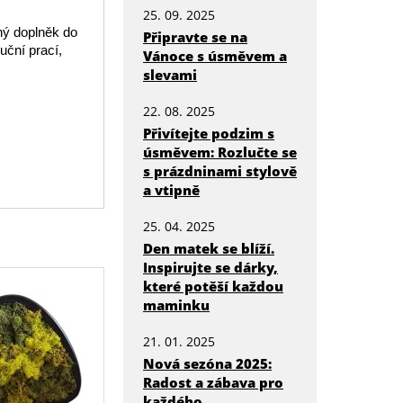
25. 09. 2025
ný doplněk do
Připravte se na
uční prací,
Vánoce s úsměvem a
slevami
22. 08. 2025
Přivítejte podzim s
úsměvem: Rozlučte se
s prázdninami stylově
a vtipně
25. 04. 2025
Den matek se blíží.
Inspirujte se dárky,
které potěší každou
maminku
21. 01. 2025
Nová sezóna 2025:
Radost a zábava pro
každého