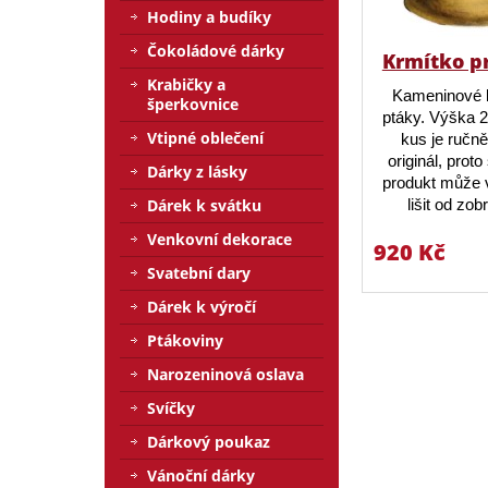
Hodiny a budíky
Čokoládové dárky
Krmítko p
Krabičky a
Kameninové 
šperkovnice
ptáky. Výška 
Vtipné oblečení
kus je ručn
originál, prot
Dárky z lásky
produkt může v
Dárek k svátku
lišit od zo
Venkovní dekorace
920 Kč
Svatební dary
Dárek k výročí
Ptákoviny
Narozeninová oslava
Svíčky
Dárkový poukaz
Vánoční dárky