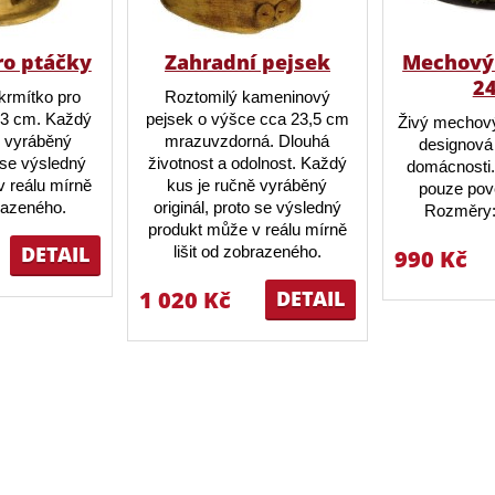
ro ptáčky
Zahradní pejsek
Mechový 
2
krmítko pro
Roztomilý kameninový
23 cm. Každý
pejsek o výšce cca 23,5 cm
Živý mechový
ě vyráběný
mrazuvzdorná. Dlouhá
designová 
o se výsledný
životnost a odolnost. Každý
domácnosti.
 reálu mírně
kus je ručně vyráběný
pouze pov
brazeného.
originál, proto se výsledný
Rozměry:
produkt může v reálu mírně
DETAIL
lišit od zobrazeného.
990 Kč
1 020 Kč
DETAIL