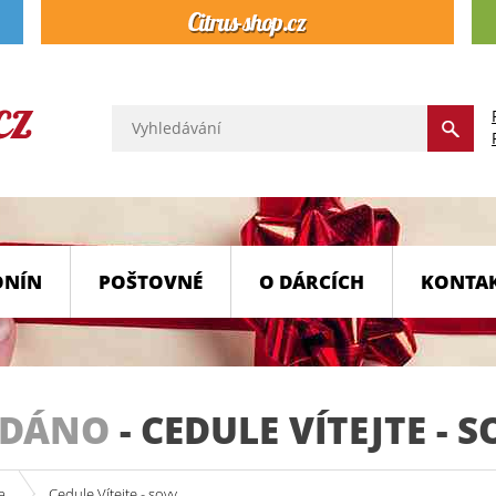
ONÍN
POŠTOVNÉ
O DÁRCÍCH
KONTA
ODÁNO
-
CEDULE VÍTEJTE - 
a
Cedule Vítejte - sovy