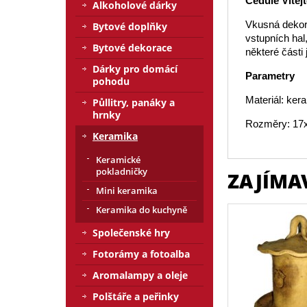
Cedule Vítejt
Alkoholové dárky
Vkusná dekora
Bytové doplňky
vstupních hal,
Bytové dekorace
některé části
Dárky pro domácí
Parametry
pohodu
Materiál: ker
Půllitry, panáky a
hrnky
Rozměry: 17
Keramika
Keramické
pokladničky
ZAJÍMA
Mini keramika
Keramika do kuchyně
Společenské hry
Fotorámy a fotoalba
Aromalampy a oleje
Polštáře a peřinky