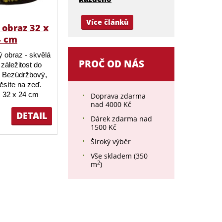
Více článků
obraz 32 x
4 cm
 obraz - skvělá
PROČ OD NÁS
záležitost do
 Bezúdržbový,
ěsíte na zeď.
 32 x 24 cm
Doprava zdarma
nad 4000 Kč
DETAIL
Dárek zdarma nad
1500 Kč
Široký výběr
Vše skladem (350
2
m
)