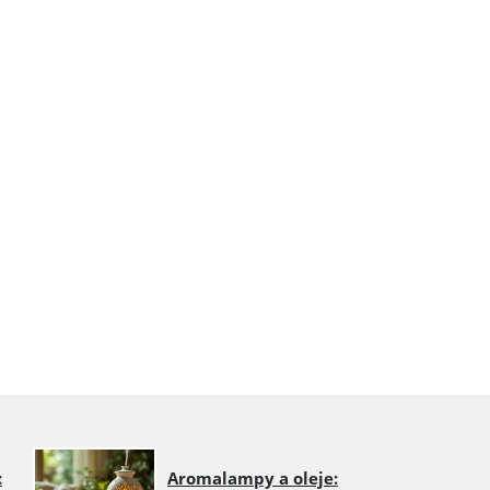
:
Aromalampy a oleje: