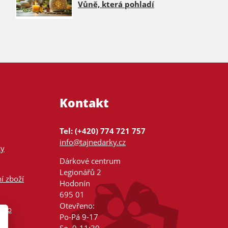
Vůně, která pohladí
Kontakt
Tel: (+420) 774 721 757
info@tajnedarky.cz
ky
Dárkové centrum
Legionářů 2
í zboží
Hodonín
695 01
Otevřeno:
nsko
Po-Pá 9-17