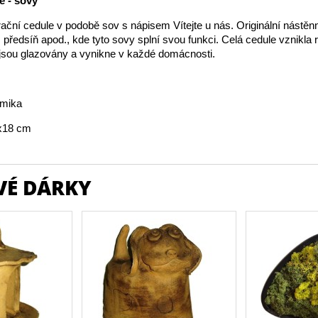
e - sovy
ční cedule v podobě sov s nápisem Vítejte u nás. Originální nástěn
 předsíň apod., kde tyto sovy splní svou funkci. Celá cedule vznikla r
 jsou glazovány a vynikne v každé domácnosti.
amika
x18 cm
VÉ DÁRKY