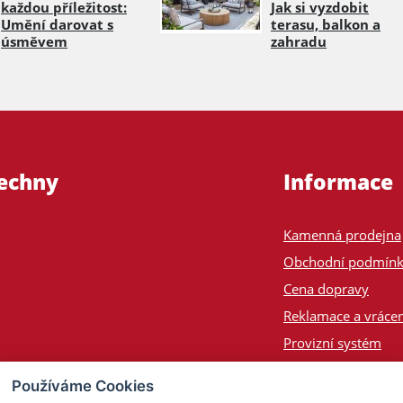
každou příležitost:
Jak si vyzdobit
Umění darovat s
terasu, balkon a
úsměvem
zahradu
šechny
Informace
Kamenná prodejna
Obchodní podmín
Cena dopravy
Reklamace a vrácen
Provizní systém
Odeslání na Slove
Používáme Cookies
Poptávka