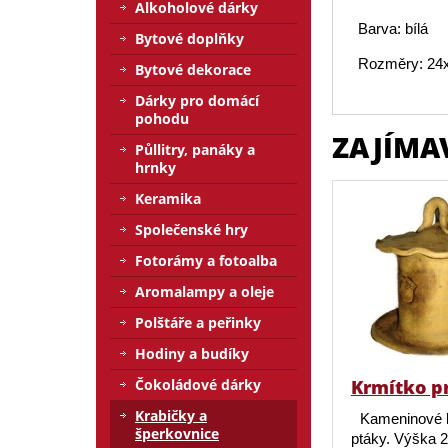
Alkoholové dárky
Barva: bílá
Bytové doplňky
Rozměry: 24
Bytové dekorace
Dárky pro domácí
pohodu
ZAJÍMA
Půllitry, panáky a
hrnky
Keramika
Společenské hry
Fotorámy a fotoalba
Aromalampy a oleje
Polštáře a peřinky
Hodiny a budíky
Krmítko p
Čokoládové dárky
Krabičky a
Kameninové 
šperkovnice
ptáky. Výška 