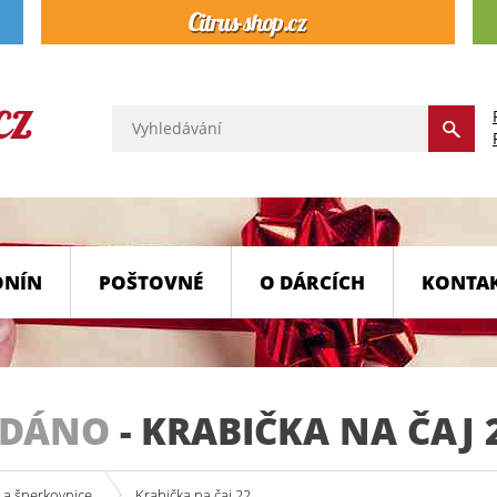
ONÍN
POŠTOVNÉ
O DÁRCÍCH
KONTA
ODÁNO
-
KRABIČKA NA ČAJ 
 a šperkovnice
Krabička na čaj 22