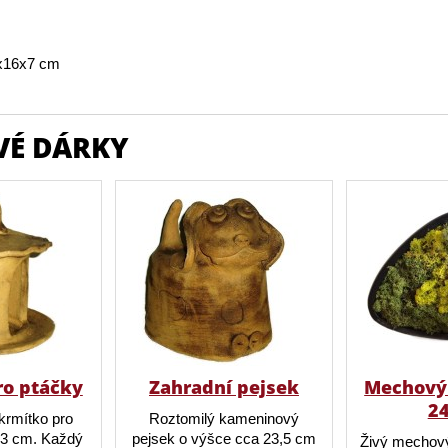
x16x7 cm
VÉ DÁRKY
ro ptáčky
Zahradní pejsek
Mechový 
2
krmítko pro
Roztomilý kameninový
23 cm. Každý
pejsek o výšce cca 23,5 cm
Živý mechový