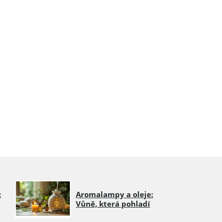
:
Aromalampy a oleje:
Vůně, která pohladí