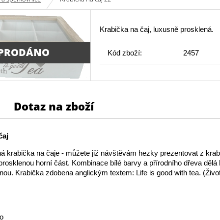
Krabička na čaj, luxusně prosklená.
PRODÁNO
Kód zboží:
2457
Dotaz na zboží
čaj
 krabička na čaje - můžete již návštěvám hezky prezentovat z krab
rosklenou horní část. Kombinace bílé barvy a přírodního dřeva dělá
ou. Krabička zdobena anglickým textem: Life is good with tea. (Život
vo