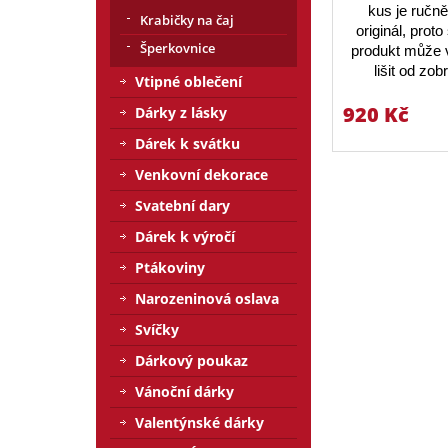
kus je ručn
Krabičky na čaj
originál, prot
Šperkovnice
produkt může v
lišit od zo
Vtipné oblečení
920 Kč
Dárky z lásky
Dárek k svátku
Venkovní dekorace
Svatební dary
Dárek k výročí
Ptákoviny
Narozeninová oslava
Svíčky
Dárkový poukaz
Vánoční dárky
Valentýnské dárky