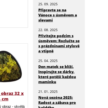
25. 09. 2025
Připravte se na
Vánoce s úsměvem a
slevami
22. 08. 2025
Přivítejte podzim s
úsměvem: Rozlučte se
s prázdninami stylově
a vtipně
25. 04. 2025
Den matek se blíží.
Inspirujte se dárky,
které potěší každou
maminku
21. 01. 2025
obraz 32 x
Nová sezóna 2025:
4 cm
Radost a zábava pro
 obraz - skvělá
každého