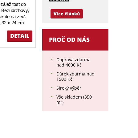
záležitost do
 Bezúdržbový,
Více článků
ěsíte na zeď.
 32 x 24 cm
DETAIL
PROČ OD NÁS
Doprava zdarma
nad 4000 Kč
Dárek zdarma nad
1500 Kč
Široký výběr
Vše skladem (350
2
m
)