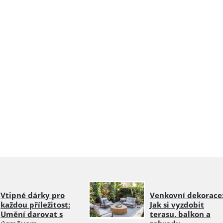
Vtipné dárky pro
Venkovní dekorace
každou příležitost:
Jak si vyzdobit
Umění darovat s
terasu, balkon a