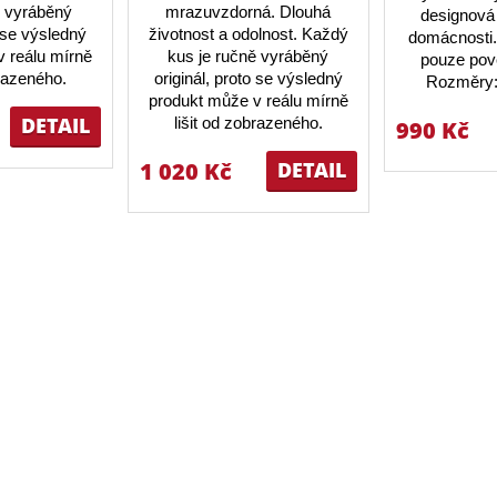
ě vyráběný
mrazuvzdorná. Dlouhá
designová 
o se výsledný
životnost a odolnost. Každý
domácnosti.
 reálu mírně
kus je ručně vyráběný
pouze pov
brazeného.
originál, proto se výsledný
Rozměry:
produkt může v reálu mírně
DETAIL
lišit od zobrazeného.
990 Kč
1 020 Kč
DETAIL