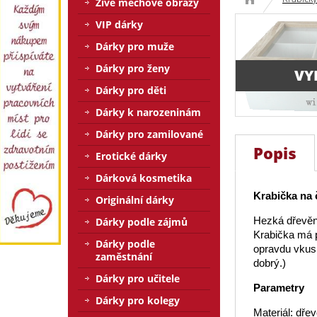
Živé mechové obrazy
VIP dárky
Dárky pro muže
Dárky pro ženy
VY
Dárky pro děti
Dárky k narozeninám
Dárky pro zamilované
Popis
Erotické dárky
Dárková kosmetika
Krabička na 
Originální dárky
Hezká dřevěná
Dárky podle zájmů
Krabička má p
Dárky podle
opravdu vkusn
zaměstnání
dobrý.)
Dárky pro učitele
Parametry
Dárky pro kolegy
Materiál: dře