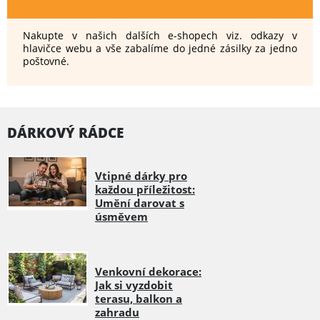
Nakupte v našich dalších e-shopech viz. odkazy v
hlavičce webu a vše zabalíme do jedné zásilky za jedno
poštovné.
DÁRKOVÝ RÁDCE
Vtipné dárky pro
každou příležitost:
Umění darovat s
úsměvem
Venkovní dekorace:
Jak si vyzdobit
terasu, balkon a
zahradu