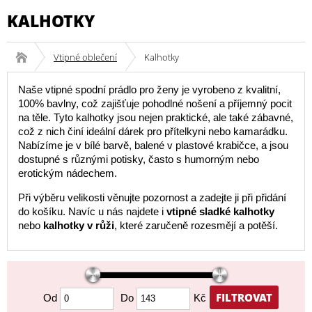
KALHOTKY
Vtipné oblečení
Kalhotky
Naše vtipné spodní prádlo pro ženy je vyrobeno z kvalitní,
100% bavlny, což zajišťuje pohodlné nošení a příjemný pocit
na těle. Tyto kalhotky jsou nejen praktické, ale také zábavné,
což z nich činí ideální dárek pro přítelkyni nebo kamarádku.
Nabízíme je v bílé barvě, balené v plastové krabičce, a jsou
dostupné s různými potisky, často s humorným nebo
erotickým nádechem.
Při výběru velikosti věnujte pozornost a zadejte ji při přidání
do košíku. Navíc u nás najdete i
vtipné sladké kalhotky
nebo
kalhotky v růži
, které zaručeně rozesmějí a potěší.
FILTROVAT
Od
Do
Kč