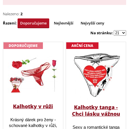
Nalezeno:
2
Řazení:
Doporučujeme
Nejlevnější
Nejvyšší ceny
Na stránku:
DOPORUČUJEME
AKČNÍ CENA
Kalhotky v růži
Kalhotky tanga -
Chci lásku vážnou
Krásný dárek pro ženy -
schované kalhotky v růži,
Sexy a romantické tanga