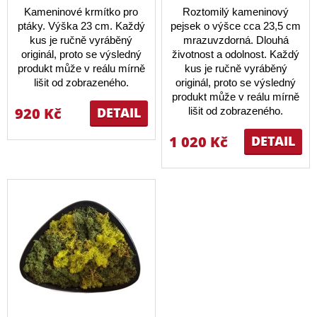
Kameninové krmítko pro
Roztomilý kameninový
ptáky. Výška 23 cm. Každý
pejsek o výšce cca 23,5 cm
kus je ručně vyráběný
mrazuvzdorná. Dlouhá
originál, proto se výsledný
životnost a odolnost. Každý
produkt může v reálu mírně
kus je ručně vyráběný
lišit od zobrazeného.
originál, proto se výsledný
produkt může v reálu mírně
920 Kč
DETAIL
lišit od zobrazeného.
1 020 Kč
DETAIL