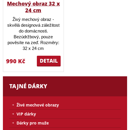
Mechový obraz 32 x
24 cm
Živý mechový obraz -
skvělá designová záležitost
do domácnosti.
Bezúdržbový, pouze
pověsíte na zeď. Rozměry:
32 x 24 cm
990 Kč
DETAIL
TAJNÉ DÁRKY
Živé mechové obrazy
VIP dárky
Dárky pro muže