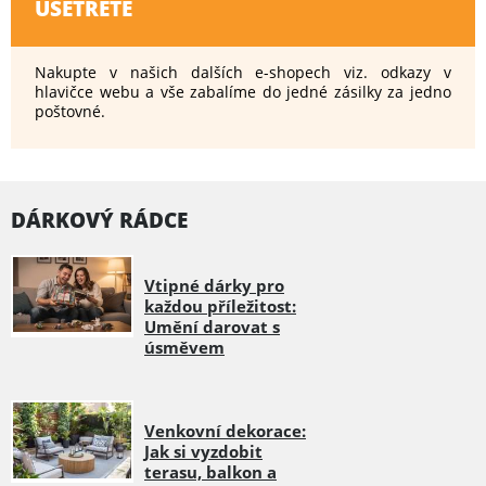
UŠETŘETE
Nakupte v našich dalších e-shopech viz. odkazy v
hlavičce webu a vše zabalíme do jedné zásilky za jedno
poštovné.
DÁRKOVÝ RÁDCE
Vtipné dárky pro
každou příležitost:
Umění darovat s
úsměvem
Venkovní dekorace:
Jak si vyzdobit
terasu, balkon a