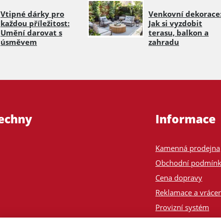
Vtipné dárky pro
Venkovní dekorace
každou příležitost:
Jak si vyzdobit
Umění darovat s
terasu, balkon a
úsměvem
zahradu
šechny
Informace
Kamenná prodejna
Obchodní podmín
Cena dopravy
Reklamace a vrácen
Provizní systém