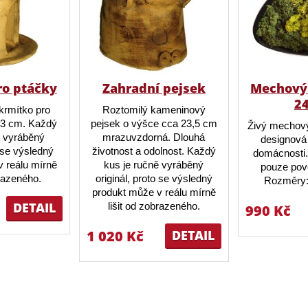
ro ptáčky
Zahradní pejsek
Mechový 
2
krmítko pro
Roztomilý kameninový
23 cm. Každý
pejsek o výšce cca 23,5 cm
Živý mechový
ě vyráběný
mrazuvzdorná. Dlouhá
designová 
o se výsledný
životnost a odolnost. Každý
domácnosti.
 reálu mírně
kus je ručně vyráběný
pouze pov
brazeného.
originál, proto se výsledný
Rozměry:
produkt může v reálu mírně
DETAIL
lišit od zobrazeného.
990 Kč
1 020 Kč
DETAIL