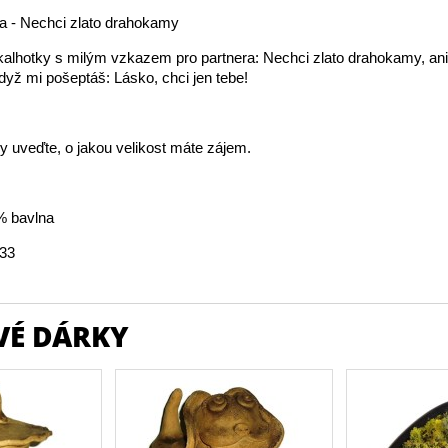
a - Nechci zlato drahokamy
kalhotky s milým vzkazem pro partnera: Nechci zlato drahokamy, an
když mi pošeptáš: Lásko, chci jen tebe!
 uveďte, o jakou velikost máte zájem.
% bavlna
.33
VÉ DÁRKY