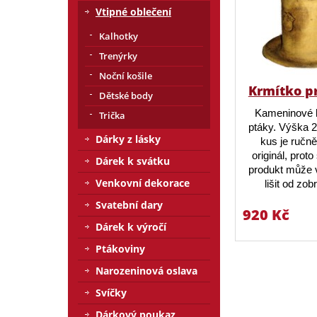
Vtipné oblečení
Kalhotky
Trenýrky
Noční košile
Krmítko p
Dětské body
Kameninové 
Trička
ptáky. Výška 
Dárky z lásky
kus je ručn
originál, prot
Dárek k svátku
produkt může v
Venkovní dekorace
lišit od zo
Svatební dary
920 Kč
Dárek k výročí
Ptákoviny
Narozeninová oslava
Svíčky
Dárkový poukaz