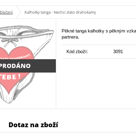
blečení
Kalhotky tanga - Nechci zlato drahokamy
Pěkné tanga kalhotky s pěkným vzk
partnera.
Kód zboží:
3091
PRODÁNO
Dotaz na zboží