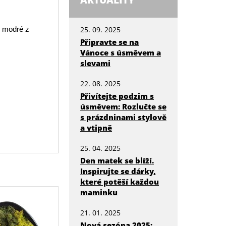
AKTUALITY
i modré z
25. 09. 2025
Připravte se na
Vánoce s úsměvem a
slevami
22. 08. 2025
Přivítejte podzim s
úsměvem: Rozlučte se
s prázdninami stylově
a vtipně
25. 04. 2025
Den matek se blíží.
Inspirujte se dárky,
které potěší každou
maminku
21. 01. 2025
Nová sezóna 2025: