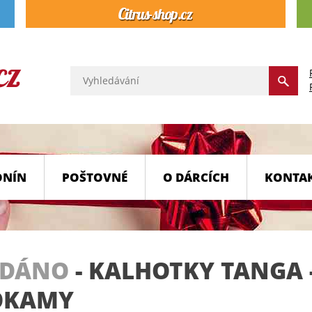
ONÍN
POŠTOVNÉ
O DÁRCÍCH
KONTA
ODÁNO
-
KALHOTKY TANGA -
OKAMY