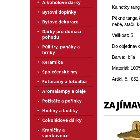
Alkoholové dárky
Kalhotky tang
Bytové doplňky
Pěkné tanga 
Bytové dekorace
nebe, stačí, 
Dárky pro domácí
Velikost: S
pohodu
Do objednávky
Půllitry, panáky a
hrnky
Barva: bílá
Keramika
Materiál: 100
Společenské hry
Artikl. č.: 852
Fotorámy a fotoalba
Aromalampy a oleje
Polštáře a peřinky
ZAJÍMA
Hodiny a budíky
Čokoládové dárky
Krabičky a
šperkovnice