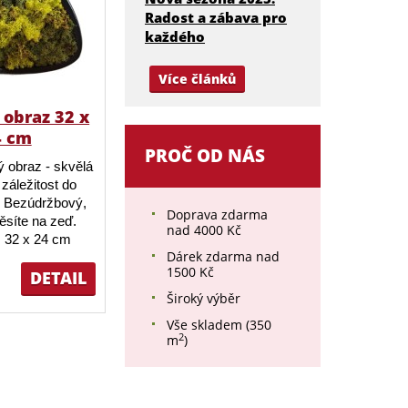
Radost a zábava pro
každého
Více článků
obraz 32 x
4 cm
PROČ OD NÁS
 obraz - skvělá
záležitost do
 Bezúdržbový,
Doprava zdarma
ěsíte na zeď.
nad 4000 Kč
 32 x 24 cm
Dárek zdarma nad
1500 Kč
DETAIL
Široký výběr
Vše skladem (350
2
m
)