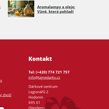
:
Aromalampy a oleje:
Vůně, která pohladí
Kontakt
Tel: (+420) 774 721 757
info@tajnedarky.cz
ky
Dárkové centrum
Legionářů 2
í zboží
Hodonín
695 01
Otevřeno: