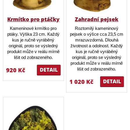
Krmítko pro ptáčky
Zahradní pejsek
Kameninové krmítko pro
Roztomilý kameninový
ptáky. Výška 23 cm. Každý
pejsek o výšce cca 23,5 cm
kus je ručně vyráběný
mrazuvzdorná. Dlouhá
originál, proto se výsledný
životnost a odolnost. Každý
produkt může v reálu mírně
kus je ručně vyráběný
lišit od zobrazeného.
originál, proto se výsledný
produkt může v reálu mírně
920 Kč
DETAIL
lišit od zobrazeného.
1 020 Kč
DETAIL