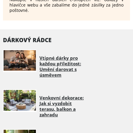
hlavičce webu a vše zabalíme do jedné zásilky za jedno
poštovné.
DÁRKOVÝ RÁDCE
Vtipné dárky pro
každou příležitost:
Umění darovat s
úsměvem
Venkovní dekorace:
Jak si vyzdobit
terasu, balkon a
zahradu