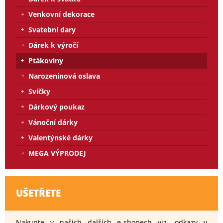
Venkovní dekorace
Svatební dary
Dárek k výročí
Ptákoviny
Narozeninová oslava
Svíčky
Dárkový poukaz
Vánoční dárky
Valentýnské dárky
MEGA VÝPRODEJ
UŠETŘETE
Nakupte v našich dalších e-shopech viz. odkazy v