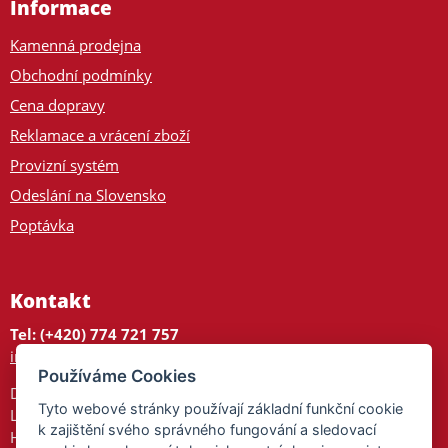
Informace
Kamenná prodejna
Obchodní podmínky
Cena dopravy
Reklamace a vrácení zboží
Provizní systém
Odeslání na Slovensko
Poptávka
Kontakt
Tel: (+420) 774 721 757
info@tajnedarky.cz
Používáme Cookies
Dárkové centrum
Tyto webové stránky používají základní funkční cookie
Legionářů 2
k zajištění svého správného fungování a sledovací
Hodonín