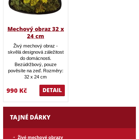
Mechový obraz 32 x
24 cm
Živý mechový obraz -
skvělá designová záležitost
do domácnosti.
Bezúdržbový, pouze
pověsíte na zeď. Rozměry:
32 x 24 cm
990 Kč
DETAIL
TAJNÉ DÁRKY
Živé mechové obrazy