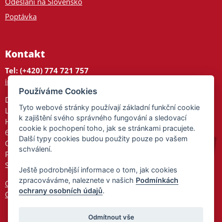
Odeslání na Slovensko
Poptávka
Kontakt
Tel: (+420) 774 721 757
info@tajnedarky.cz
Používáme Cookies
Dárkové centrum
Tyto webové stránky používají základní funkční cookie
Legionářů 2
k zajištění svého správného fungování a sledovací
Hodonín
cookie k pochopení toho, jak se stránkami pracujete.
695 01
Další typy cookies budou použity pouze po vašem
Otevřeno:
schválení.
Po-Pá 9-17
So 9-11:30
Ještě podrobnější informace o tom, jak cookies
zpracováváme, naleznete v našich
Podmínkách
Ochrana osobních údajů
ochrany osobních údajů
.
Cookies
Odmítnout vše