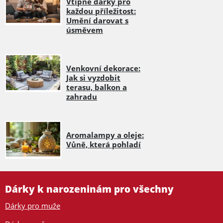
Vtipné dárky pro
každou příležitost:
Umění darovat s
úsměvem
Venkovní dekorace:
Jak si vyzdobit
terasu, balkon a
zahradu
Aromalampy a oleje:
Vůně, která pohladí
Dárky k narozeninám pro všechny
Dárky pro muže