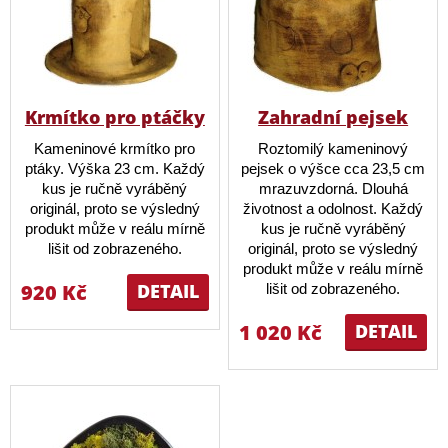
Krmítko pro ptáčky
Zahradní pejsek
Kameninové krmítko pro
Roztomilý kameninový
ptáky. Výška 23 cm. Každý
pejsek o výšce cca 23,5 cm
kus je ručně vyráběný
mrazuvzdorná. Dlouhá
originál, proto se výsledný
životnost a odolnost. Každý
produkt může v reálu mírně
kus je ručně vyráběný
lišit od zobrazeného.
originál, proto se výsledný
produkt může v reálu mírně
920 Kč
DETAIL
lišit od zobrazeného.
1 020 Kč
DETAIL