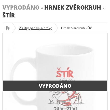
VYPRODÁNO
-
HRNEK ZVĚROKRUH -
ŠTÍR
Půllitry, panáky a hrnky
Hrnek zvěrokruh - Štír
VYPRODÁNO