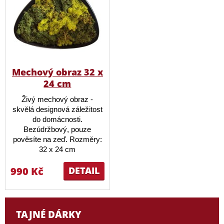
Mechový obraz 32 x
24 cm
Živý mechový obraz -
skvělá designová záležitost
do domácnosti.
Bezúdržbový, pouze
pověsíte na zeď. Rozměry:
32 x 24 cm
990 Kč
DETAIL
TAJNÉ DÁRKY