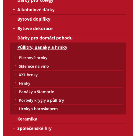
Dárky pro kolegy
Alkoholové dárky
Bytové doplňky
Bytové dekorace
Dárky pro domácí pohodu
Půllitry, panáky a hrnky
Plechové hrnky
Sklenice na víno
XXL hrnky
Hrnky
Panáky a štamprle
Korbely krýgly a půllitry
Hrnky s horoskopem
Keramika
Společenské hry