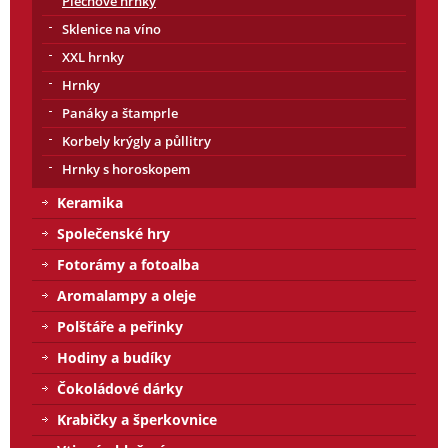
Plechové hrnky
Sklenice na víno
XXL hrnky
Hrnky
Panáky a štamprle
Korbely krýgly a půllitry
Hrnky s horoskopem
Keramika
Společenské hry
Fotorámy a fotoalba
Aromalampy a oleje
Polštáře a peřinky
Hodiny a budíky
Čokoládové dárky
Krabičky a šperkovnice