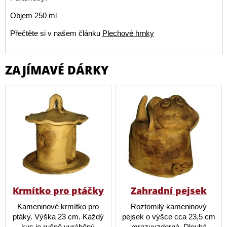
Objem 250 ml
Přečtěte si v našem článku
Plechové hrnky
ZAJÍMAVÉ DÁRKY
Krmítko pro ptáčky
Zahradní pejsek
Kameninové krmítko pro
Roztomilý kameninový
ptáky. Výška 23 cm. Každý
pejsek o výšce cca 23,5 cm
kus je ručně vyráběný
mrazuvzdorná. Dlouhá