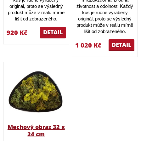
originál, proto se výsledný
životnost a odolnost. Každý
produkt může v reálu mírně
kus je ručně vyráběný
lišit od zobrazeného.
originál, proto se výsledný
produkt může v reálu mírně
920 Kč
DETAIL
lišit od zobrazeného.
1 020 Kč
DETAIL
Mechový obraz 32 x
24 cm