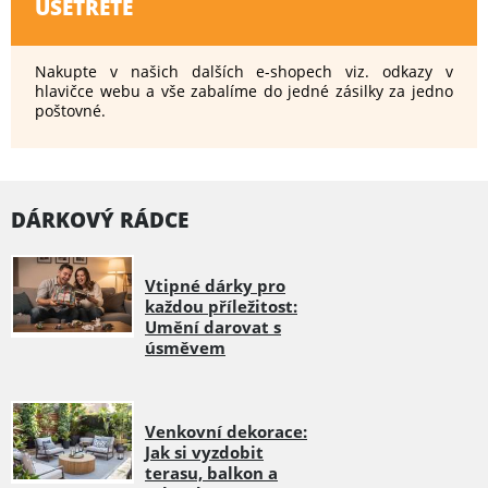
UŠETŘETE
Nakupte v našich dalších e-shopech viz. odkazy v
hlavičce webu a vše zabalíme do jedné zásilky za jedno
poštovné.
DÁRKOVÝ RÁDCE
Vtipné dárky pro
každou příležitost:
Umění darovat s
úsměvem
Venkovní dekorace:
Jak si vyzdobit
terasu, balkon a