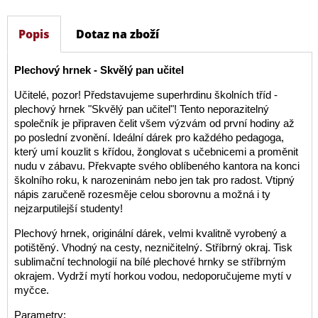
Popis
Dotaz na zboží
Plechový hrnek - Skvělý pan učitel
Učitelé, pozor! Představujeme superhrdinu školních tříd -
plechový hrnek "Skvělý pan učitel"! Tento neporazitelný
společník je připraven čelit všem výzvám od první hodiny až
po poslední zvonění. Ideální dárek pro každého pedagoga,
který umí kouzlit s křídou, žonglovat s učebnicemi a proměnit
nudu v zábavu. Překvapte svého oblíbeného kantora na konci
školního roku, k narozeninám nebo jen tak pro radost. Vtipný
nápis zaručeně rozesměje celou sborovnu a možná i ty
nejzarputilejší studenty!
Plechový hrnek, originální dárek, velmi kvalitně vyrobený a
potištěný. Vhodný na cesty, nezničitelný. Stříbrný okraj. Tisk
sublimační technologií na bílé plechové hrnky se stříbrným
okrajem. Vydrží mytí horkou vodou, nedoporučujeme mytí v
myčce.
Parametry: