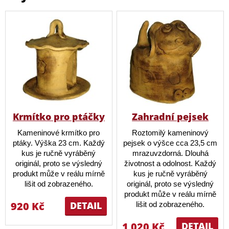
Krmítko pro ptáčky
Zahradní pejsek
Kameninové krmítko pro
Roztomilý kameninový
ptáky. Výška 23 cm. Každý
pejsek o výšce cca 23,5 cm
kus je ručně vyráběný
mrazuvzdorná. Dlouhá
originál, proto se výsledný
životnost a odolnost. Každý
produkt může v reálu mírně
kus je ručně vyráběný
lišit od zobrazeného.
originál, proto se výsledný
produkt může v reálu mírně
920 Kč
DETAIL
lišit od zobrazeného.
1 020 Kč
DETAIL