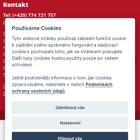
Kontakt
Tel: (+420) 774 721 757
info@tajnedarky.cz
Používáme Cookies
Dárkové centrum
Tyto webové stránky používají základní funkční cookie
Legionářů 2
k zajištění svého správného fungování a sledovací
Hodonín
cookie k pochopení toho, jak se stránkami pracujete.
695 01
Další typy cookies budou použity pouze po vašem
Otevřeno:
schválení.
Po-Pá 9-17
So 9-11:30
Ještě podrobnější informace o tom, jak cookies
zpracováváme, naleznete v našich
Podmínkách
Ochrana osobních údajů
ochrany osobních údajů
.
Cookies
Odmítnout vše
Nastavení
© 2026 Tajnedarky.cz -
Partnerský
Přijmout vše