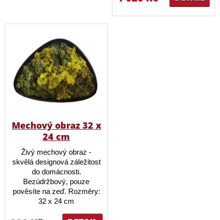
Mechový obraz 32 x
24 cm
Živý mechový obraz -
skvělá designová záležitost
do domácnosti.
Bezúdržbový, pouze
pověsíte na zeď. Rozměry:
32 x 24 cm