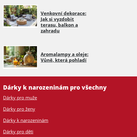
Venkovní dekorace:
Jak si vyzdobit
terasu, balkon a
zahradu
Aromalampy a oleje:
Vůně, která pohladí
Dárky k narozeninám pro všechny
Dárky pro muže
Dárky pro ženy
Dárky k narozeninám
Dárky pro děti