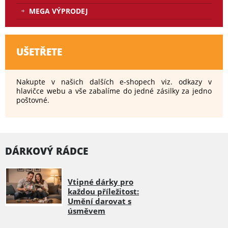
MEGA VÝPRODEJ
UŠETŘETE
Nakupte v našich dalších e-shopech viz. odkazy v
hlavičce webu a vše zabalíme do jedné zásilky za jedno
poštovné.
DÁRKOVÝ RÁDCE
Vtipné dárky pro
každou příležitost:
Umění darovat s
úsměvem