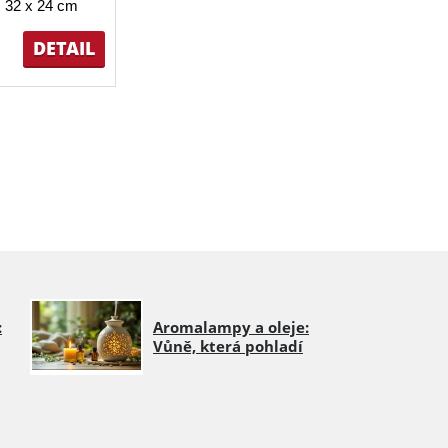
 32 x 24 cm
DETAIL
:
Aromalampy a oleje:
Vůně, která pohladí