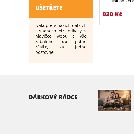
lišit od zo
UŠETŘETE
920 Kč
Nakupte v našich dalších
e-shopech viz. odkazy v
hlavičce webu a vše
zabalíme do jedné
zásilky za jedno
poštovné.
DÁRKOVÝ RÁDCE