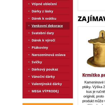
Vtipné oblečení
Dárky z lásky
ZAJÍMA
Dárek k svátku
Venkovní dekorace
Svatební dary
Dárek k výročí
Ptákoviny
Narozeninová oslava
Svíčky
Dárkový poukaz
Krmítko p
Vánoční dárky
Kameninové 
Valentýnské dárky
ptáky. Výška 
MEGA VÝPRODEJ
kus je ručn
originál, prot
produkt může v