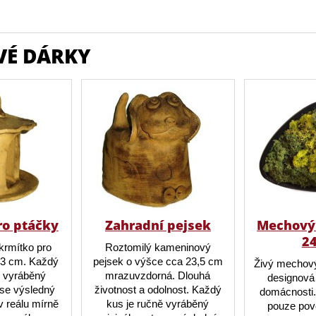
VÉ DÁRKY
ro ptáčky
Zahradní pejsek
Mechový 
2
krmítko pro
Roztomilý kameninový
23 cm. Každý
pejsek o výšce cca 23,5 cm
Živý mechový
ě vyráběný
mrazuvzdorná. Dlouhá
designová 
o se výsledný
životnost a odolnost. Každý
domácnosti.
 reálu mírně
kus je ručně vyráběný
pouze pov