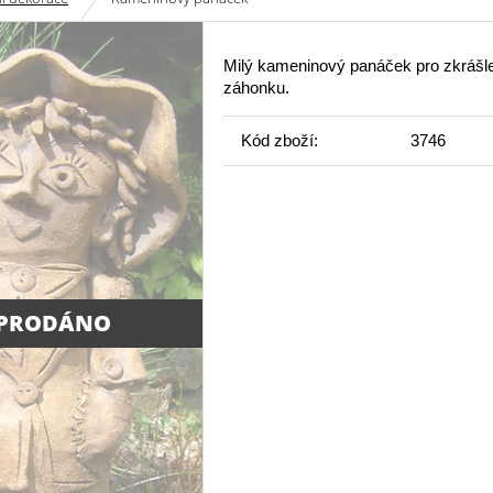
Milý kameninový panáček pro zkrášle
záhonku.
Kód zboží:
3746
PRODÁNO