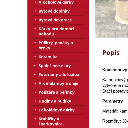
Alkoholové dárky
Bytové doplňky
Bytové dekorace
Dárky pro domácí
pohodu
Půllitry, panáky a
hrnky
Popis
Keramika
Společenské hry
Kameninový
Fotorámy a fotoalba
Kameninový p
Aromalampy a oleje
vytvořena ruč
Stačí postavi
Polštáře a peřinky
Hodiny a budíky
Parametry
Čokoládové dárky
Materiál: kam
Krabičky a
Rozměry: 38
šperkovnice