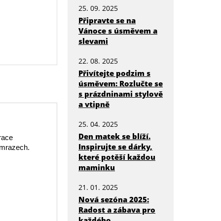
25. 09. 2025
Připravte se na
Vánoce s úsměvem a
slevami
22. 08. 2025
Přivítejte podzim s
úsměvem: Rozlučte se
s prázdninami stylově
a vtipně
25. 04. 2025
Den matek se blíží.
race
Inspirujte se dárky,
 mrazech.
které potěší každou
maminku
21. 01. 2025
Nová sezóna 2025:
Radost a zábava pro
každého