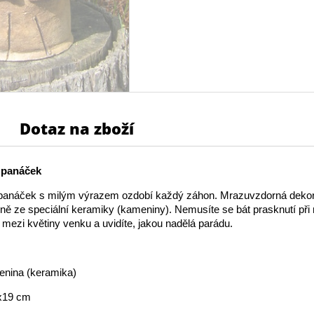
Dotaz na zboží
 panáček
anáček s milým výrazem ozdobí každý záhon. Mrazuvzdorná deko
ně ze speciální keramiky (kameniny). Nemusíte se bát prasknutí při
t mezi květiny venku a uvidíte, jakou nadělá parádu.
enina (keramika)
x19 cm