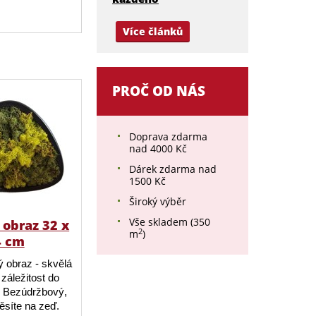
Více článků
PROČ OD NÁS
Doprava zdarma
nad 4000 Kč
Dárek zdarma nad
1500 Kč
Široký výběr
Vše skladem (350
obraz 32 x
2
m
)
4 cm
 obraz - skvělá
záležitost do
 Bezúdržbový,
ěsíte na zeď.