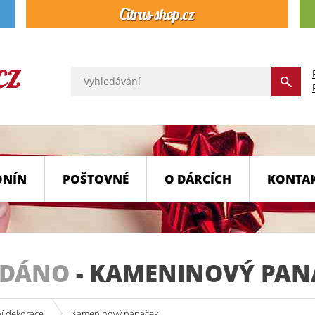
ONÍN
POŠTOVNÉ
O DÁRCÍCH
KONTA
ODÁNO
-
KAMENINOVÝ PAN
í dekorace
Kameninový panáček