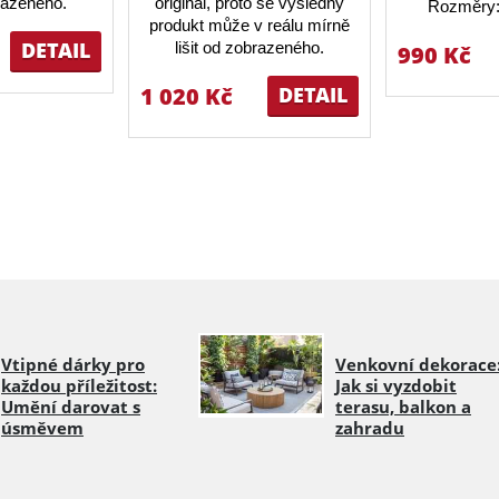
brazeného.
originál, proto se výsledný
Rozměry:
produkt může v reálu mírně
DETAIL
lišit od zobrazeného.
990 Kč
1 020 Kč
DETAIL
Vtipné dárky pro
Venkovní dekorace
každou příležitost:
Jak si vyzdobit
Umění darovat s
terasu, balkon a
úsměvem
zahradu