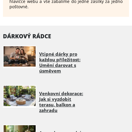
hlavičce webu a vše zabalíme do jedné zásilky za jedno
poštovné.
DÁRKOVÝ RÁDCE
Vtipné dárky pro
každou příležitost:
Umění darovat s
úsměvem
Venkovní dekorace:
Jak si vyzdobit
terasu, balkon a
zahradu