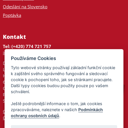
Odeslání na Slovensko
Poptávka
Kontakt
Tel: (+420) 774 721 757
info@tajnedarky.cz
Používáme Cookies
Dárkové centrum
Tyto webové stránky používají základní funkční cookie
Legionářů 2
k zajištění svého správného fungování a sledovací
Hodonín
cookie k pochopení toho, jak se stránkami pracujete.
695 01
Další typy cookies budou použity pouze po vašem
Otevřeno:
schválení.
Po-Pá 9-17
So 9-11:30
Ještě podrobnější informace o tom, jak cookies
zpracováváme, naleznete v našich
Podmínkách
Ochrana osobních údajů
ochrany osobních údajů
.
Cookies