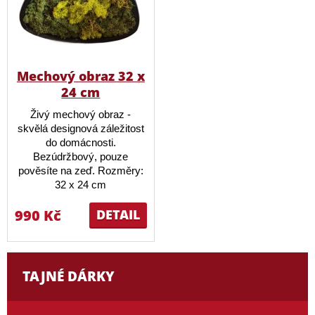
Mechový obraz 32 x
24 cm
Živý mechový obraz -
skvělá designová záležitost
do domácnosti.
Bezúdržbový, pouze
pověsíte na zeď. Rozměry:
32 x 24 cm
990 Kč
DETAIL
TAJNÉ DÁRKY