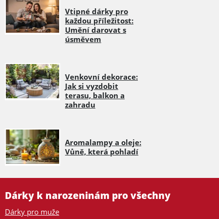
Vtipné dárky pro
každou příležitost:
Umění darovat s
úsměvem
Venkovní dekorace:
Jak si vyzdobit
terasu, balkon a
zahradu
Aromalampy a oleje:
Vůně, která pohladí
Dárky k narozeninám pro všechny
Dárky pro muže