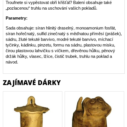
Troufnete si vypěstovat obří křišťál? Balení obsahuje také
„pozlacenou“ truhlu na uschování vašich pokladů.
Parametry:
Sada obsahuje: síran hlinitý draselný, monoamonium fosfát,
síran hořečnatý, sulfid zinečnatý s měďnatou příměsí (prášek),
sádru, žluté tekuté barvivo, modré tekuté barvivo, míchací
tyčinky, kádinku, pinzetu, formu na sádru, plastovou misku,
čirou plastovou lahvičku s víčkem, dřevěnou hůlku, pěnový
držák hůlky, vlasec, lžíce, čistič trubek, truhlu na poklad a
návod.
ZAJÍMAVÉ DÁRKY