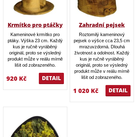
Krmítko pro ptáčky
Zahradní pejsek
Kameninové krmítko pro
Roztomilý kameninový
ptáky. Výška 23 cm. Každý
pejsek o výšce cca 23,5 cm
kus je ručně vyráběný
mrazuvzdorná. Dlouhá
originál, proto se výsledný
životnost a odolnost. Každý
produkt může v reálu mírně
kus je ručně vyráběný
lišit od zobrazeného.
originál, proto se výsledný
produkt může v reálu mírně
920 Kč
DETAIL
lišit od zobrazeného.
1 020 Kč
DETAIL