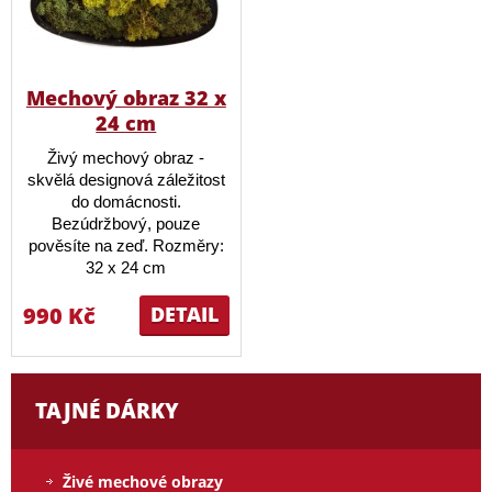
Mechový obraz 32 x
24 cm
Živý mechový obraz -
skvělá designová záležitost
do domácnosti.
Bezúdržbový, pouze
pověsíte na zeď. Rozměry:
32 x 24 cm
990 Kč
DETAIL
TAJNÉ DÁRKY
Živé mechové obrazy