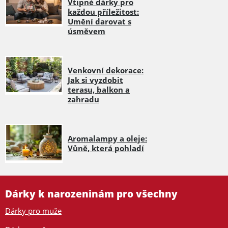
Vtipné dárky pro
každou příležitost:
Umění darovat s
úsměvem
Venkovní dekorace:
Jak si vyzdobit
terasu, balkon a
zahradu
Aromalampy a oleje:
Vůně, která pohladí
Dárky k narozeninám pro všechny
Dárky pro muže