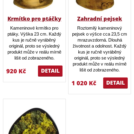
Krmítko pro ptáčky
Zahradní pejsek
Kameninové krmítko pro
Roztomilý kameninový
ptáky. Výška 23 cm. Každý
pejsek o výšce cca 23,5 cm
kus je ručně vyráběný
mrazuvzdorná. Dlouhá
originál, proto se výsledný
životnost a odolnost. Každý
produkt může v reálu mírně
kus je ručně vyráběný
lišit od zobrazeného.
originál, proto se výsledný
produkt může v reálu mírně
920 Kč
DETAIL
lišit od zobrazeného.
1 020 Kč
DETAIL