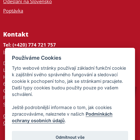
Odeslání na Slovensko
Poptávka
Kontakt
Tel: (+420) 774 721 757
info@tajnedarky.cz
Používáme Cookies
Dárkové centrum
Tyto webové stránky používají základní funkční cookie
Legionářů 2
k zajištění svého správného fungování a sledovací
Hodonín
cookie k pochopení toho, jak se stránkami pracujete.
695 01
Další typy cookies budou použity pouze po vašem
Otevřeno:
schválení.
Po-Pá 9-17
So 9-11:30
Ještě podrobnější informace o tom, jak cookies
zpracováváme, naleznete v našich
Podmínkách
Ochrana osobních údajů
ochrany osobních údajů
.
Cookies
Odmítnout vše