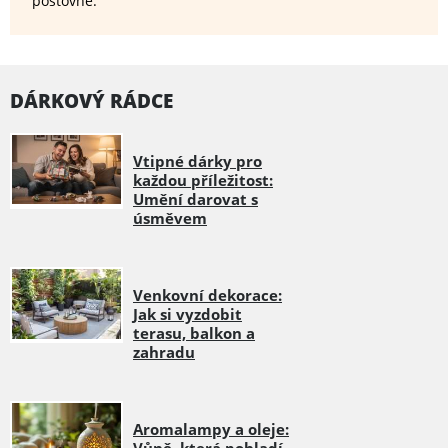
poštovné.
DÁRKOVÝ RÁDCE
Vtipné dárky pro
každou příležitost:
Umění darovat s
úsměvem
Venkovní dekorace:
Jak si vyzdobit
terasu, balkon a
zahradu
Aromalampy a oleje: