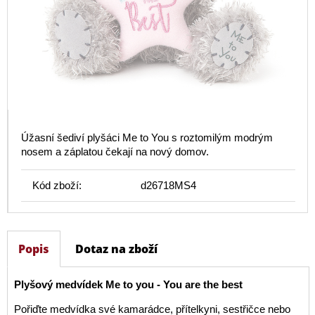
Úžasní šediví plyšáci Me to You s roztomilým modrým
nosem a záplatou čekají na nový domov.
Kód zboží:
d26718MS4
Popis
Dotaz na zboží
Plyšový medvídek Me to you - You are the best
Pořiďte medvídka své kamarádce, přítelkyni, sestřičce nebo