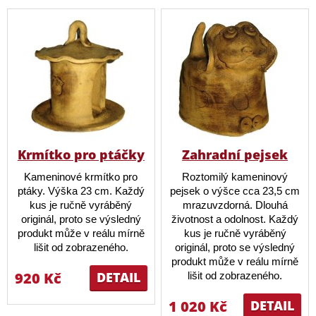
Krmítko pro ptáčky
Zahradní pejsek
Kameninové krmítko pro
Roztomilý kameninový
ptáky. Výška 23 cm. Každý
pejsek o výšce cca 23,5 cm
kus je ručně vyráběný
mrazuvzdorná. Dlouhá
originál, proto se výsledný
životnost a odolnost. Každý
produkt může v reálu mírně
kus je ručně vyráběný
lišit od zobrazeného.
originál, proto se výsledný
produkt může v reálu mírně
920 Kč
DETAIL
lišit od zobrazeného.
1 020 Kč
DETAIL