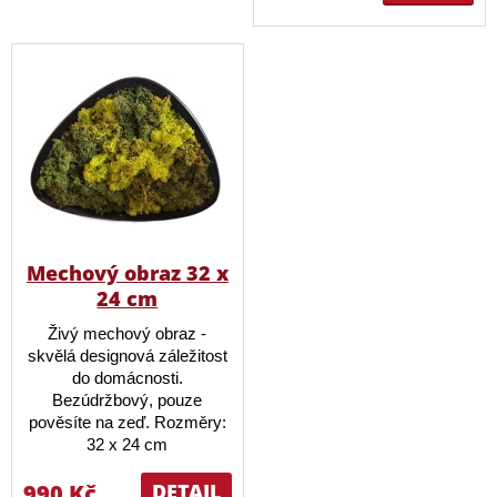
Mechový obraz 32 x
24 cm
Živý mechový obraz -
skvělá designová záležitost
do domácnosti.
Bezúdržbový, pouze
pověsíte na zeď. Rozměry:
32 x 24 cm
990 Kč
DETAIL