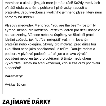
mamince a ukažte jim, jak moc je máte rádi! Každý medvídek
přináší obdarovanému pohlazení plné lásky, radosti a
přátelství. Jsou vyrobeni z kvalitního jemného plyše, který není
náročný na údržbu.
Plyšový medvídek Me to You "You are the best" - roztomilý
symbol uznání pro každého! Perfektní dárek pro děti i dospělé
na narozeniny, Vánoce nebo za úspěchy ve škole či práci.
Ideální způsob, jak říct "Jsi nejlepší!" vašim milovaným,
přátelům nebo kolegům. Skvělý pro motivaci před důležitou
zkouškou nebo jako poděkování učitelům. Darujte radost a
podporu v plyšové podobě - ať už jde o oslavu výročí,
povýšení nebo jen tak pro potěšení. S tímto medvídkem
vykouzlíte úsměv na tváři každému, kdo si zaslouží pochvalu
a ocenění!
Parametry:
Výška: 10 cm
ZAJÍMAVÉ DÁRKY