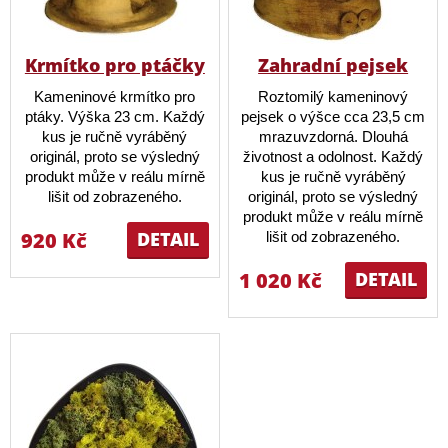
Krmítko pro ptáčky
Zahradní pejsek
Kameninové krmítko pro
Roztomilý kameninový
ptáky. Výška 23 cm. Každý
pejsek o výšce cca 23,5 cm
kus je ručně vyráběný
mrazuvzdorná. Dlouhá
originál, proto se výsledný
životnost a odolnost. Každý
produkt může v reálu mírně
kus je ručně vyráběný
lišit od zobrazeného.
originál, proto se výsledný
produkt může v reálu mírně
920 Kč
DETAIL
lišit od zobrazeného.
1 020 Kč
DETAIL