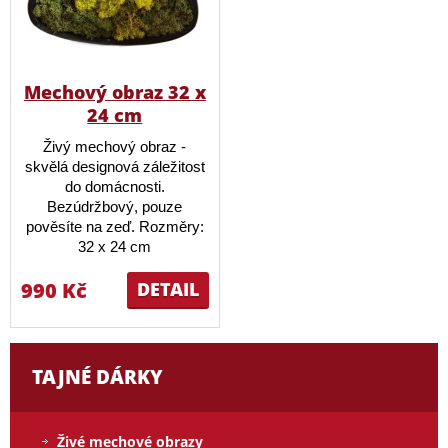
Mechový obraz 32 x
24 cm
Živý mechový obraz -
skvělá designová záležitost
do domácnosti.
Bezúdržbový, pouze
pověsíte na zeď. Rozměry:
32 x 24 cm
990 Kč
DETAIL
TAJNÉ DÁRKY
Živé mechové obrazy