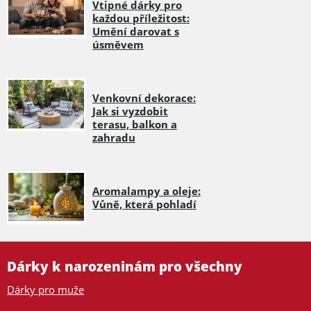
Vtipné dárky pro
každou příležitost:
Umění darovat s
úsměvem
Venkovní dekorace:
Jak si vyzdobit
terasu, balkon a
zahradu
Aromalampy a oleje:
Vůně, která pohladí
Dárky k narozeninám pro všechny
Dárky pro muže