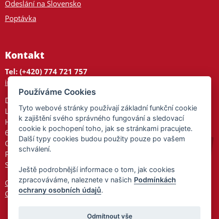
Odeslání na Slovensko
Poptávka
Kontakt
Tel: (+420) 774 721 757
info@tajnedarky.cz
Používáme Cookies
Dárkové centrum
Tyto webové stránky používají základní funkční cookie
Legionářů 2
k zajištění svého správného fungování a sledovací
Hodonín
cookie k pochopení toho, jak se stránkami pracujete.
695 01
Další typy cookies budou použity pouze po vašem
Otevřeno:
schválení.
Po-Pá 9-17
So 9-11:30
Ještě podrobnější informace o tom, jak cookies
zpracováváme, naleznete v našich
Podmínkách
Ochrana osobních údajů
ochrany osobních údajů
.
Cookies
Odmítnout vše