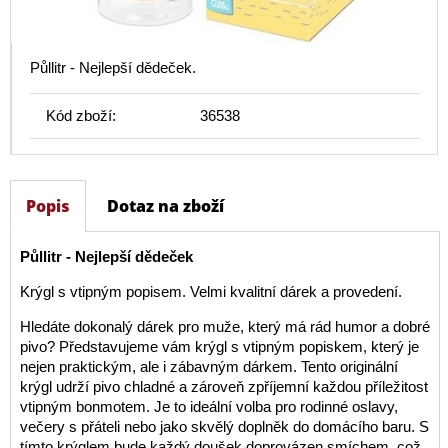
Půllitr - Nejlepší dědeček.
Kód zboží:
36538
Popis
Dotaz na zboží
Půllitr - Nejlepší dědeček
Krýgl s vtipným popisem. Velmi kvalitní dárek a provedení.
Hledáte dokonalý dárek pro muže, který má rád humor a dobré
pivo? Představujeme vám krýgl s vtipným popiskem, který je
nejen praktickým, ale i zábavným dárkem. Tento originální
krýgl udrží pivo chladné a zároveň zpříjemní každou příležitost
vtipným bonmotem. Je to ideální volba pro rodinné oslavy,
večery s přáteli nebo jako skvělý doplněk do domácího baru. S
tímto krýglem bude každý doušek doprovázen smíchem, což