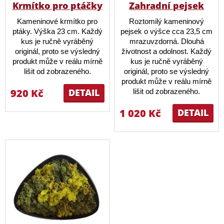
Krmítko pro ptáčky
Zahradní pejsek
Kameninové krmítko pro
Roztomilý kameninový
ptáky. Výška 23 cm. Každý
pejsek o výšce cca 23,5 cm
kus je ručně vyráběný
mrazuvzdorná. Dlouhá
originál, proto se výsledný
životnost a odolnost. Každý
produkt může v reálu mírně
kus je ručně vyráběný
lišit od zobrazeného.
originál, proto se výsledný
produkt může v reálu mírně
920 Kč
DETAIL
lišit od zobrazeného.
1 020 Kč
DETAIL