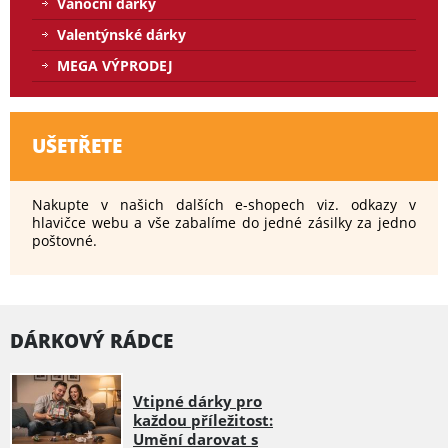
Vánoční dárky
Valentýnské dárky
MEGA VÝPRODEJ
UŠETŘETE
Nakupte v našich dalších e-shopech viz. odkazy v
hlavičce webu a vše zabalíme do jedné zásilky za jedno
poštovné.
DÁRKOVÝ RÁDCE
Vtipné dárky pro
každou příležitost:
Umění darovat s