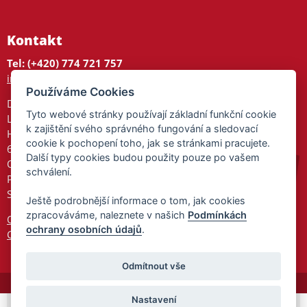
Kontakt
Tel: (+420) 774 721 757
info@tajnedarky.cz
Používáme Cookies
Dárkové centrum
Tyto webové stránky používají základní funkční cookie
Legionářů 2
k zajištění svého správného fungování a sledovací
Hodonín
cookie k pochopení toho, jak se stránkami pracujete.
695 01
Další typy cookies budou použity pouze po vašem
Otevřeno:
schválení.
Po-Pá 9-17
So 9-11:30
Ještě podrobnější informace o tom, jak cookies
zpracováváme, naleznete v našich
Podmínkách
Ochrana osobních údajů
ochrany osobních údajů
.
Cookies
Odmítnout vše
Nastavení