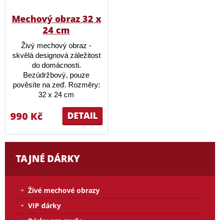
Mechový obraz 32 x
24 cm
Živý mechový obraz -
skvělá designová záležitost
do domácnosti.
Bezúdržbový, pouze
pověsíte na zeď. Rozměry:
32 x 24 cm
990 Kč
DETAIL
TAJNÉ DÁRKY
Živé mechové obrazy
VIP dárky