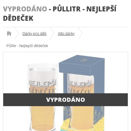
VYPRODÁNO
-
PŮLLITR - NEJLEPŠÍ
DĚDEČEK
Dárky pro děti
Albi dárky
Půllitr - Nejlepší dědeček
VYPRODÁNO