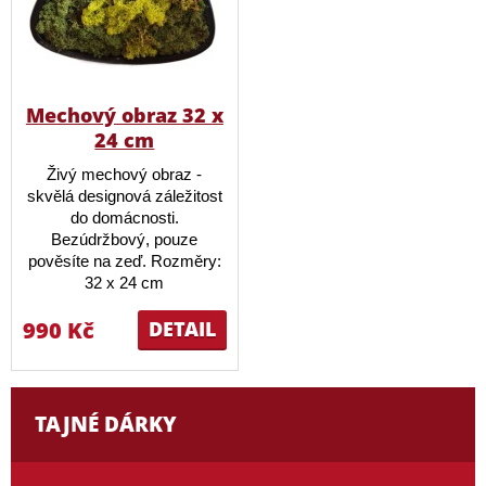
Mechový obraz 32 x
24 cm
Živý mechový obraz -
skvělá designová záležitost
do domácnosti.
Bezúdržbový, pouze
pověsíte na zeď. Rozměry:
32 x 24 cm
990 Kč
DETAIL
TAJNÉ DÁRKY