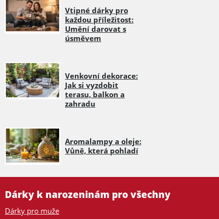
Vtipné dárky pro
každou příležitost:
Umění darovat s
úsměvem
Venkovní dekorace:
Jak si vyzdobit
terasu, balkon a
zahradu
Aromalampy a oleje:
Vůně, která pohladí
Dárky k narozeninám pro všechny
Dárky pro muže