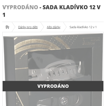
VYPRODÁNO
-
SADA KLADÍVKO 12 V
1
Dárky pro děti
Albi dárky
Sada kladívko 12 v 1
VYPRODÁNO