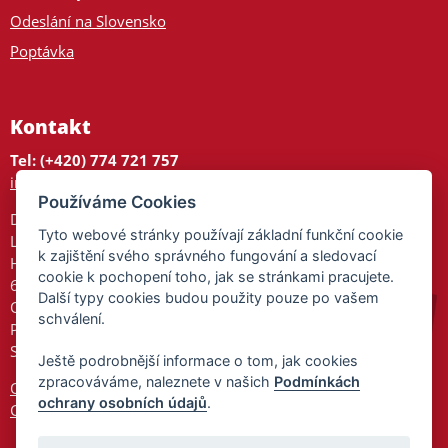
Odeslání na Slovensko
Poptávka
Kontakt
Tel: (+420) 774 721 757
info@tajnedarky.cz
Používáme Cookies
Dárkové centrum
Tyto webové stránky používají základní funkční cookie
Legionářů 2
k zajištění svého správného fungování a sledovací
Hodonín
cookie k pochopení toho, jak se stránkami pracujete.
695 01
Další typy cookies budou použity pouze po vašem
Otevřeno:
schválení.
Po-Pá 9-17
So 9-11:30
Ještě podrobnější informace o tom, jak cookies
zpracováváme, naleznete v našich
Podmínkách
Ochrana osobních údajů
ochrany osobních údajů
.
Cookies