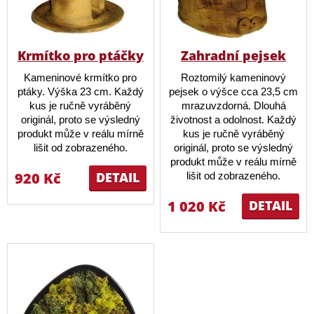
Krmítko pro ptáčky
Zahradní pejsek
Kameninové krmítko pro
Roztomilý kameninový
ptáky. Výška 23 cm. Každý
pejsek o výšce cca 23,5 cm
kus je ručně vyráběný
mrazuvzdorná. Dlouhá
originál, proto se výsledný
životnost a odolnost. Každý
produkt může v reálu mírně
kus je ručně vyráběný
lišit od zobrazeného.
originál, proto se výsledný
produkt může v reálu mírně
920 Kč
DETAIL
lišit od zobrazeného.
1 020 Kč
DETAIL