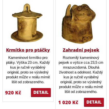
Krmítko pro ptáčky
Zahradní pejsek
Kameninové krmítko pro
Roztomilý kameninový
ptáky. Výška 23 cm. Každý
pejsek o výšce cca 23,5 cm
kus je ručně vyráběný
mrazuvzdorná. Dlouhá
originál, proto se výsledný
životnost a odolnost. Každý
produkt může v reálu mírně
kus je ručně vyráběný
lišit od zobrazeného.
originál, proto se výsledný
produkt může v reálu mírně
920 Kč
DETAIL
lišit od zobrazeného.
1 020 Kč
DETAIL