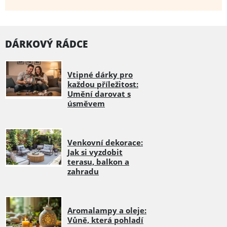
DÁRKOVÝ RÁDCE
Vtipné dárky pro
každou příležitost:
Umění darovat s
úsměvem
Venkovní dekorace:
Jak si vyzdobit
terasu, balkon a
zahradu
Aromalampy a oleje:
Vůně, která pohladí