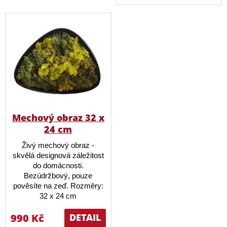
Mechový obraz 32 x
24 cm
Živý mechový obraz -
skvělá designová záležitost
do domácnosti.
Bezúdržbový, pouze
pověsíte na zeď. Rozměry:
32 x 24 cm
990 Kč
DETAIL