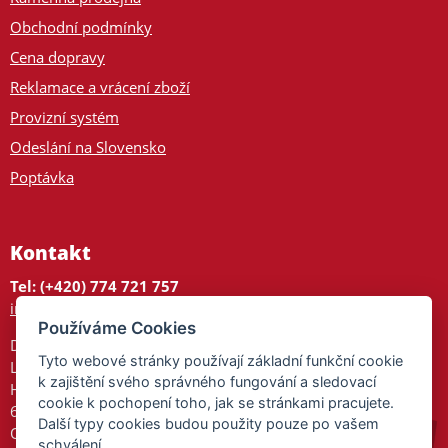
Obchodní podmínky
Cena dopravy
Reklamace a vrácení zboží
Provizní systém
Odeslání na Slovensko
Poptávka
Kontakt
Tel: (+420) 774 721 757
info@tajnedarky.cz
Používáme Cookies
Dárkové centrum
Tyto webové stránky používají základní funkční cookie
Legionářů 2
k zajištění svého správného fungování a sledovací
Hodonín
cookie k pochopení toho, jak se stránkami pracujete.
695 01
Další typy cookies budou použity pouze po vašem
Otevřeno:
schválení.