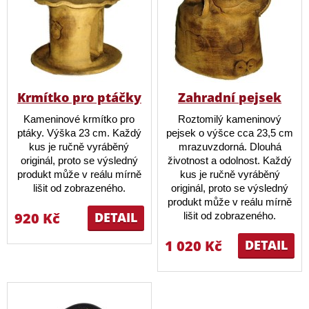
Krmítko pro ptáčky
Zahradní pejsek
Kameninové krmítko pro
Roztomilý kameninový
ptáky. Výška 23 cm. Každý
pejsek o výšce cca 23,5 cm
kus je ručně vyráběný
mrazuvzdorná. Dlouhá
originál, proto se výsledný
životnost a odolnost. Každý
produkt může v reálu mírně
kus je ručně vyráběný
lišit od zobrazeného.
originál, proto se výsledný
produkt může v reálu mírně
920 Kč
DETAIL
lišit od zobrazeného.
1 020 Kč
DETAIL