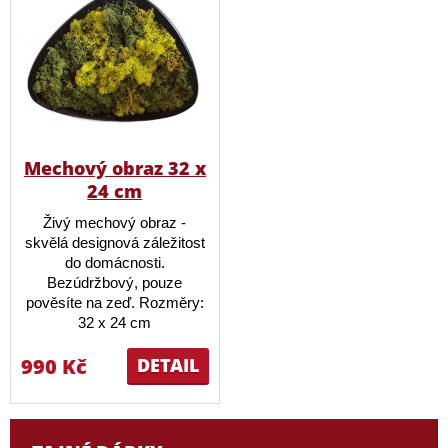
Mechový obraz 32 x
24 cm
Živý mechový obraz -
skvělá designová záležitost
do domácnosti.
Bezúdržbový, pouze
pověsíte na zeď. Rozměry:
32 x 24 cm
990 Kč
DETAIL