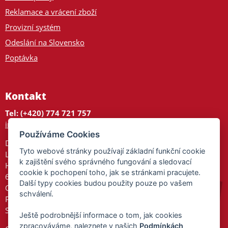
Reklamace a vrácení zboží
Provizní systém
Odeslání na Slovensko
Poptávka
Kontakt
Tel: (+420) 774 721 757
info@tajnedarky.cz
Používáme Cookies
Dárkové centrum
Tyto webové stránky používají základní funkční cookie
Legionářů 2
k zajištění svého správného fungování a sledovací
Hodonín
cookie k pochopení toho, jak se stránkami pracujete.
695 01
Další typy cookies budou použity pouze po vašem
Otevřeno:
schválení.
Po-Pá 9-17
So 9-11:30
Ještě podrobnější informace o tom, jak cookies
zpracováváme, naleznete v našich
Podmínkách