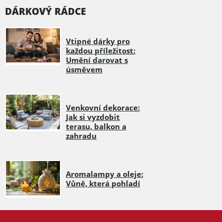
DÁRKOVÝ RÁDCE
Vtipné dárky pro
každou příležitost:
Umění darovat s
úsměvem
Venkovní dekorace:
Jak si vyzdobit
terasu, balkon a
zahradu
Aromalampy a oleje:
Vůně, která pohladí