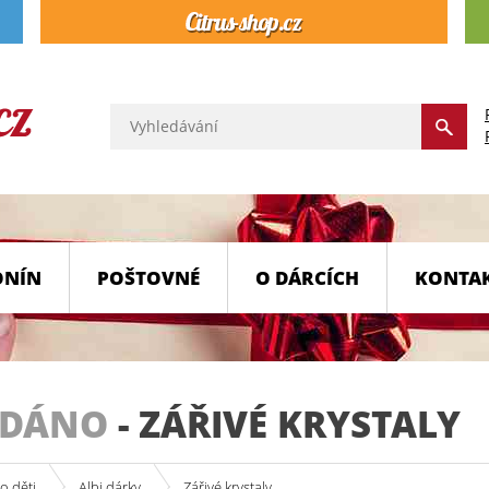
ONÍN
POŠTOVNÉ
O DÁRCÍCH
KONTA
ODÁNO
-
ZÁŘIVÉ KRYSTALY
o děti
Albi dárky
Zářivé krystaly