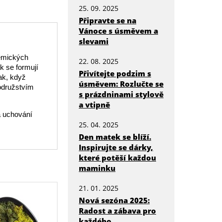
25. 09. 2025
Připravte se na
Vánoce s úsměvem a
slevami
hemických
22. 08. 2025
k se formují
Přivítejte podzim s
ak, když
úsměvem: Rozlučte se
rodružstvím
s prázdninami stylově
a vtipně
a uchování
25. 04. 2025
Den matek se blíží.
Inspirujte se dárky,
které potěší každou
maminku
21. 01. 2025
Nová sezóna 2025:
Radost a zábava pro
každého