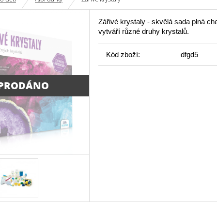
Zářivé krystaly - skvělá sada plná c
vytváří různé druhy krystalů.
Kód zboží:
dfgd5
PRODÁNO