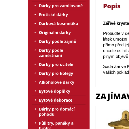
Popis
Dárky pro zamilované
Erotické dárky
Dárková kosmetika
Zářivé krysta
Originální dárky
Probuďte v dě
látek umožní 
Dárky podle zájmů
přímo před je
Dárky podle
chcete oslnit
zaměstnání
plným objevů 
Dárky pro učitele
Sada Zářivé K
vašich poklad
Dárky pro kolegy
Alkoholové dárky
Bytové doplňky
ZAJÍMA
Bytové dekorace
Dárky pro domácí
pohodu
Půllitry, panáky a
hrnky