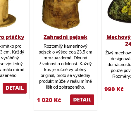
ro ptáčky
Zahradní pejsek
Mechový 
2
krmítko pro
Roztomilý kameninový
23 cm. Každý
pejsek o výšce cca 23,5 cm
Živý mechový
ě vyráběný
mrazuvzdorná. Dlouhá
designová 
o se výsledný
životnost a odolnost. Každý
domácnosti.
 reálu mírně
kus je ručně vyráběný
pouze pov
brazeného.
originál, proto se výsledný
Rozměry:
produkt může v reálu mírně
DETAIL
lišit od zobrazeného.
990 Kč
1 020 Kč
DETAIL