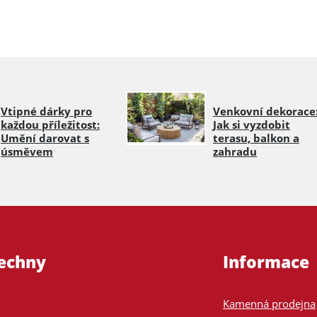
Vtipné dárky pro
Venkovní dekorace
každou příležitost:
Jak si vyzdobit
Umění darovat s
terasu, balkon a
úsměvem
zahradu
šechny
Informace
Kamenná prodejna