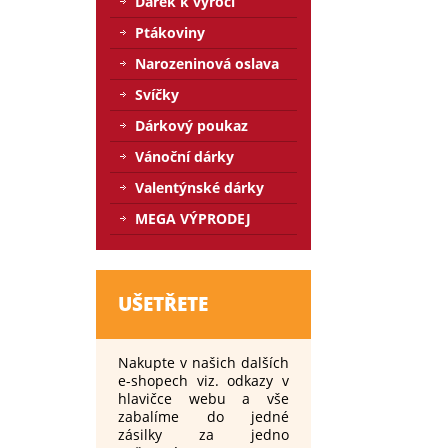
Dárek k výročí
Ptákoviny
Narozeninová oslava
Svíčky
Dárkový poukaz
Vánoční dárky
Valentýnské dárky
MEGA VÝPRODEJ
UŠETŘETE
Nakupte v našich dalších
e-shopech viz. odkazy v
hlavičce webu a vše
zabalíme do jedné
zásilky za jedno