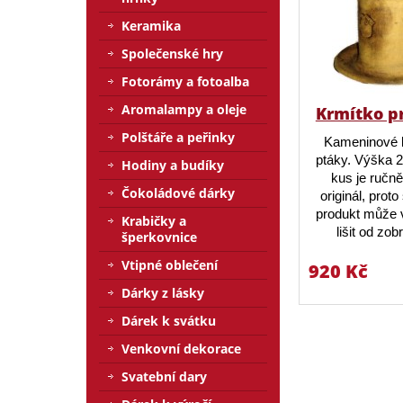
Keramika
Společenské hry
Fotorámy a fotoalba
Aromalampy a oleje
Krmítko p
Polštáře a peřinky
Kameninové 
ptáky. Výška 
Hodiny a budíky
kus je ručn
Čokoládové dárky
originál, prot
produkt může v
Krabičky a
lišit od zo
šperkovnice
Vtipné oblečení
920 Kč
Dárky z lásky
Dárek k svátku
Venkovní dekorace
Svatební dary