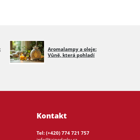
:
Aromalampy a oleje:
Vůně, která pohladí
Kontakt
Tel: (+420) 774 721 757
info@tajnedarky.cz