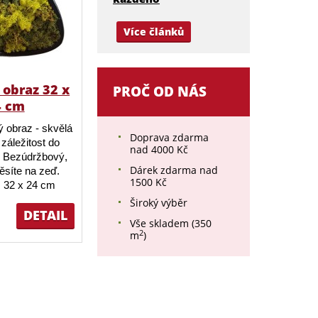
Více článků
obraz 32 x
PROČ OD NÁS
4 cm
 obraz - skvělá
Doprava zdarma
záležitost do
nad 4000 Kč
 Bezúdržbový,
Dárek zdarma nad
ěsíte na zeď.
1500 Kč
 32 x 24 cm
Široký výběr
DETAIL
Vše skladem (350
2
m
)