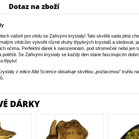
Dotaz na zboží
ly
tech vášeň pro vědu se Zářivými krystaly! Tato skvělá sada plná c
malým vědcům vytvořit různé druhy třpytivých krystalů a sledovat, ja
jich očima. Perfektní dárek k narozeninám, pod stromeček nebo jen t
 a potěšit. Se Zářivými krystaly se každý den stane fascinujícím dob
a třpytu!
rystaly z edice Albi Science obsahuje skvělou „pozlacenou“ truhlu n
ů.
VÉ DÁRKY