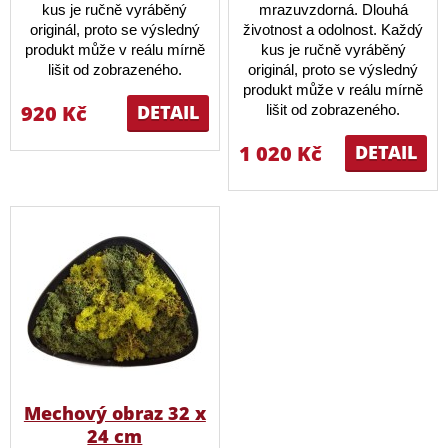
kus je ručně vyráběný
mrazuvzdorná. Dlouhá
originál, proto se výsledný
životnost a odolnost. Každý
produkt může v reálu mírně
kus je ručně vyráběný
lišit od zobrazeného.
originál, proto se výsledný
produkt může v reálu mírně
920 Kč
DETAIL
lišit od zobrazeného.
1 020 Kč
DETAIL
Mechový obraz 32 x
24 cm