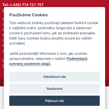
Tel: (+420) 774 721 757
info@tajnedarky.cz
Používáme Cookies
Dárkové centrum
Tyto webové stránky používají základní funkční cookie
Legionářů 2
k zajištění svého správného fungování a sledovací
Hodonín
cookie k pochopení toho, jak se stránkami pracujete.
695 01
Další typy cookies budou použity pouze po vašem
Otevřeno:
schválení.
Po-Pá 9-17
So 9-11:30
Ještě podrobnější informace o tom, jak cookies
zpracováváme, naleznete v našich
Podmínkách
Ochrana osobních údajů
ochrany osobních údajů
.
Cookies
Odmítnout vše
Nastavení
© 2026 Tajnedarky.cz -
Partnerský
Přijmout vše
program
Partner ID: