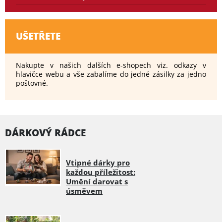
UŠETŘETE
Nakupte v našich dalších e-shopech viz. odkazy v
hlavičce webu a vše zabalíme do jedné zásilky za jedno
poštovné.
DÁRKOVÝ RÁDCE
Vtipné dárky pro
každou příležitost:
Umění darovat s
úsměvem