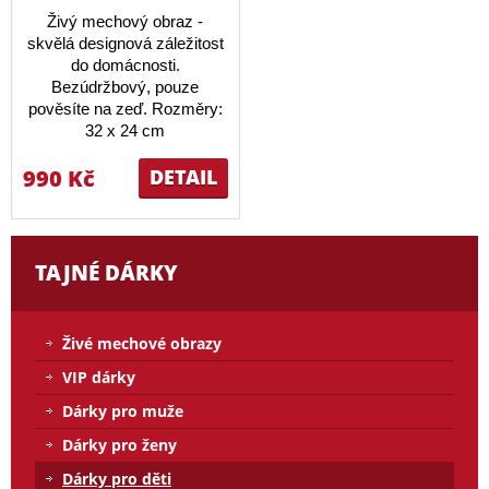
Živý mechový obraz -
skvělá designová záležitost
do domácnosti.
Bezúdržbový, pouze
pověsíte na zeď. Rozměry:
32 x 24 cm
990 Kč
DETAIL
TAJNÉ DÁRKY
Živé mechové obrazy
VIP dárky
Dárky pro muže
Dárky pro ženy
Dárky pro děti