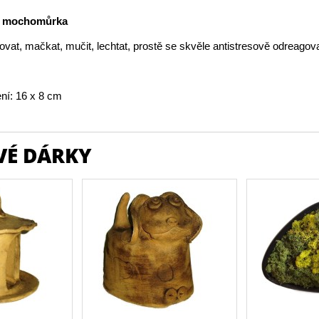
á mochomůrka
vat, mačkat, mučit, lechtat, prostě se skvěle antistresově odreagova
ní: 16 x 8 cm
VÉ DÁRKY