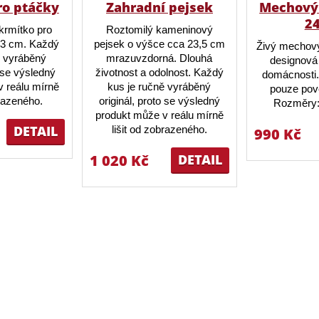
ro ptáčky
Zahradní pejsek
Mechový 
2
krmítko pro
Roztomilý kameninový
23 cm. Každý
pejsek o výšce cca 23,5 cm
Živý mechový
ě vyráběný
mrazuvzdorná. Dlouhá
designová 
o se výsledný
životnost a odolnost. Každý
domácnosti.
 reálu mírně
kus je ručně vyráběný
pouze pov
brazeného.
originál, proto se výsledný
Rozměry:
produkt může v reálu mírně
DETAIL
lišit od zobrazeného.
990 Kč
1 020 Kč
DETAIL