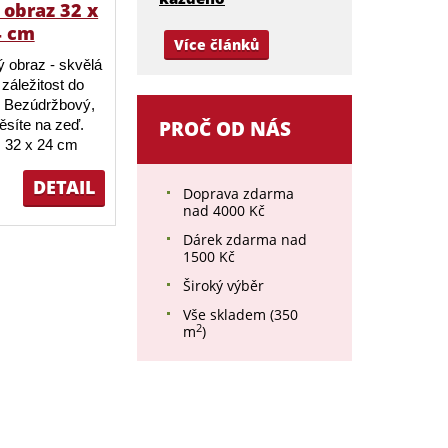
obraz 32 x
4 cm
Více článků
 obraz - skvělá
záležitost do
 Bezúdržbový,
ěsíte na zeď.
PROČ OD NÁS
 32 x 24 cm
DETAIL
Doprava zdarma
nad 4000 Kč
Dárek zdarma nad
1500 Kč
Široký výběr
Vše skladem (350
2
m
)