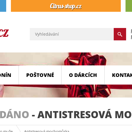
ONÍN
POŠTOVNÉ
O DÁRCÍCH
KONTA
ODÁNO
-
ANTISTRESOVÁ M
ro muže
Antistresová mochomůrka