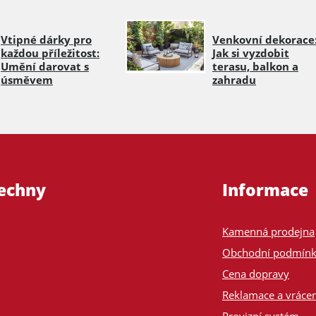
Vtipné dárky pro
Venkovní dekorace
každou příležitost:
Jak si vyzdobit
Umění darovat s
terasu, balkon a
úsměvem
zahradu
šechny
Informace
Kamenná prodejna
Obchodní podmín
Cena dopravy
Reklamace a vrácen