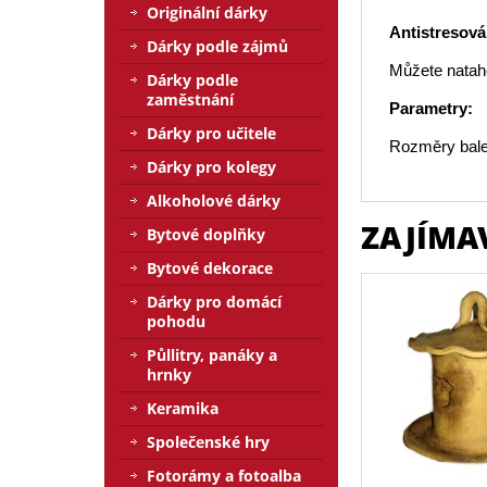
Originální dárky
Antistresov
Dárky podle zájmů
Můžete nataho
Dárky podle
zaměstnání
Parametry:
Dárky pro učitele
Rozměry bale
Dárky pro kolegy
Alkoholové dárky
ZAJÍMA
Bytové doplňky
Bytové dekorace
Dárky pro domácí
pohodu
Půllitry, panáky a
hrnky
Keramika
Společenské hry
Fotorámy a fotoalba