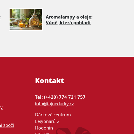
:
Aromalampy a oleje:
Vůně, která pohladí
Kontakt
Tel: (+420) 774 721 757
info@tajnedarky.cz
ky
Dárkové centrum
Legionářů 2
í zboží
Hodonín