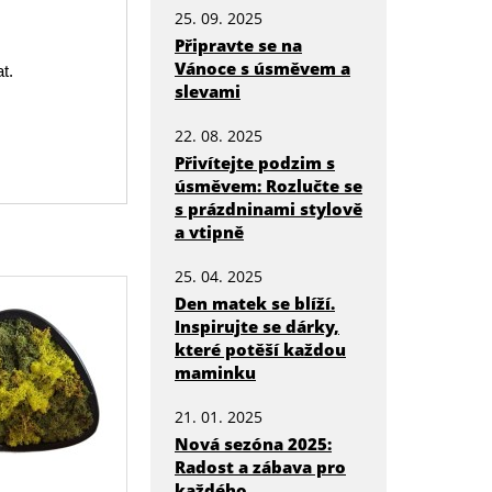
25. 09. 2025
Připravte se na
Vánoce s úsměvem a
t.
slevami
22. 08. 2025
Přivítejte podzim s
úsměvem: Rozlučte se
s prázdninami stylově
a vtipně
25. 04. 2025
Den matek se blíží.
Inspirujte se dárky,
které potěší každou
maminku
21. 01. 2025
Nová sezóna 2025:
Radost a zábava pro
každého