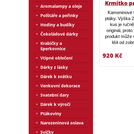
Krmítko p
Aromalampy a oleje
Kameninové 
Polštáře a peřinky
ptáky. Výška 
kus je ručn
Hodiny a budíky
originál, prot
Čokoládové dárky
produkt může v
lišit od zo
Krabičky a
šperkovnice
920 Kč
Vtipné oblečení
Dárky z lásky
Dárek k svátku
Venkovní dekorace
Svatební dary
Dárek k výročí
Ptákoviny
Narozeninová oslava
Svíčky