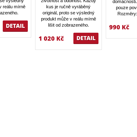
o se výsledný
životnost a odolnost. Každý
domácnosti.
 reálu mírně
kus je ručně vyráběný
pouze pov
brazeného.
originál, proto se výsledný
Rozměry:
produkt může v reálu mírně
DETAIL
lišit od zobrazeného.
990 Kč
1 020 Kč
DETAIL