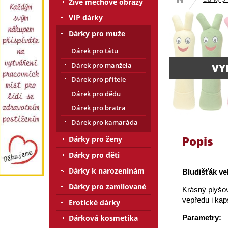
Živé mechové obrazy
VIP dárky
Dárky pro muže
Dárek pro tátu
Dárek pro manžela
VY
Dárek pro přítele
Dárek pro dědu
Dárek pro bratra
Dárek pro kamaráda
Popis
Dárky pro ženy
Dárky pro děti
Dárky k narozeninám
Bludišťák ve
Dárky pro zamilované
Krásný plyšov
vepředu i kap
Erotické dárky
Parametry:
Dárková kosmetika