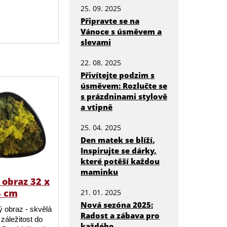
25. 09. 2025
Připravte se na
Vánoce s úsměvem a
slevami
22. 08. 2025
Přivítejte podzim s
úsměvem: Rozlučte se
s prázdninami stylově
a vtipně
25. 04. 2025
Den matek se blíží.
Inspirujte se dárky,
které potěší každou
maminku
obraz 32 x
4 cm
21. 01. 2025
Nová sezóna 2025:
 obraz - skvělá
Radost a zábava pro
záležitost do
každého