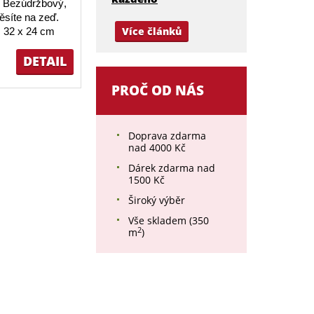
 Bezúdržbový,
ěsíte na zeď.
Více článků
 32 x 24 cm
DETAIL
PROČ OD NÁS
Doprava zdarma
nad 4000 Kč
Dárek zdarma nad
1500 Kč
Široký výběr
Vše skladem (350
2
m
)