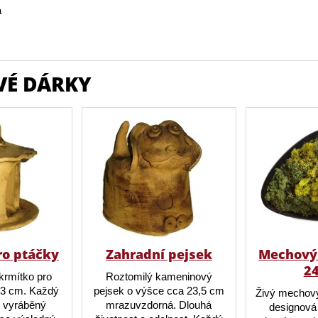
á
VÉ DÁRKY
ro ptáčky
Zahradní pejsek
Mechový 
2
krmítko pro
Roztomilý kameninový
23 cm. Každý
pejsek o výšce cca 23,5 cm
Živý mechový
ě vyráběný
mrazuvzdorná. Dlouhá
designová 