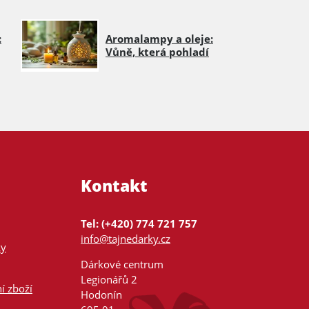
:
Aromalampy a oleje:
Vůně, která pohladí
Kontakt
Tel: (+420) 774 721 757
info@tajnedarky.cz
ky
Dárkové centrum
Legionářů 2
í zboží
Hodonín