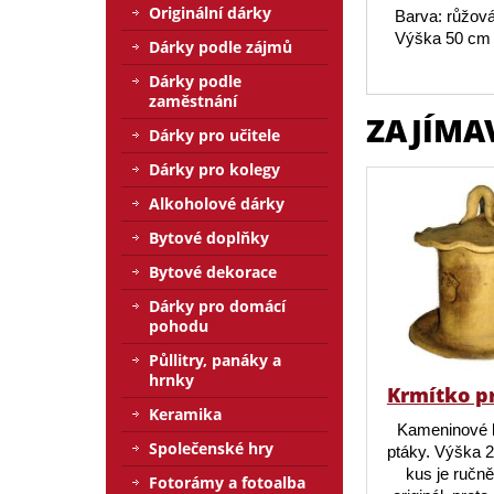
Originální dárky
Barva: růžov
Výška 50 cm
Dárky podle zájmů
Dárky podle
zaměstnání
ZAJÍMA
Dárky pro učitele
Dárky pro kolegy
Alkoholové dárky
Bytové doplňky
Bytové dekorace
Dárky pro domácí
pohodu
Půllitry, panáky a
hrnky
Krmítko p
Keramika
Kameninové 
Společenské hry
ptáky. Výška 
kus je ručn
Fotorámy a fotoalba