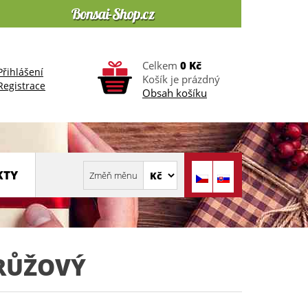
Celkem
0 Kč
Přihlášení
Košík je prázdný
Registrace
Obsah košíku
KTY
 RŮŽOVÝ