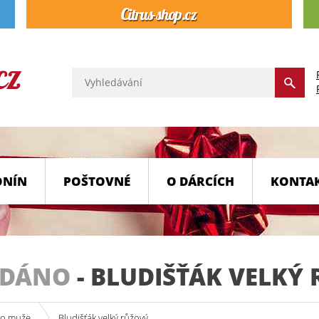
ONÍN
POŠTOVNÉ
O DÁRCÍCH
KONTA
ODÁNO
-
BLUDIŠŤÁK VELKÝ
ro muže
Bludišťák velký růžový