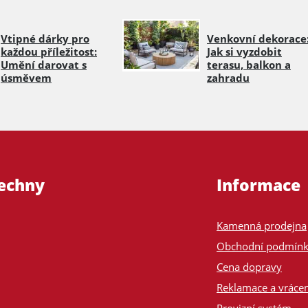
Vtipné dárky pro
Venkovní dekorace
každou příležitost:
Jak si vyzdobit
Umění darovat s
terasu, balkon a
úsměvem
zahradu
šechny
Informace
Kamenná prodejna
Obchodní podmín
Cena dopravy
Reklamace a vrácen