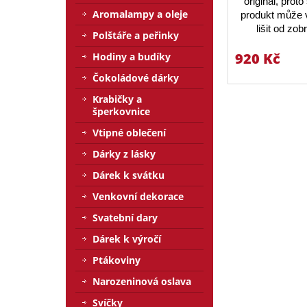
originál, prot
Aromalampy a oleje
produkt může v
lišit od zo
Polštáře a peřinky
920 Kč
Hodiny a budíky
Čokoládové dárky
Krabičky a
šperkovnice
Vtipné oblečení
Dárky z lásky
Dárek k svátku
Venkovní dekorace
Svatební dary
Dárek k výročí
Ptákoviny
Narozeninová oslava
Svíčky