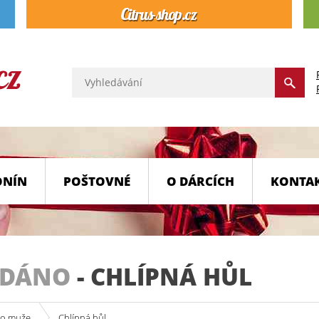
ONÍN
POŠTOVNÉ
O DÁRCÍCH
KONTA
ODÁNO
-
CHLÍPNÁ HŮL
ro muže
Chlípná hůl