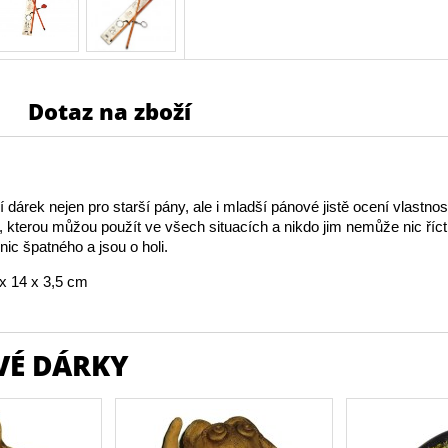
Dotaz na zboží
dárek nejen pro starší pány, ale i mladší pánové jistě ocení vlastnost
le, kterou můžou použít ve všech situacích a nikdo jim nemůže nic říct
 nic špatného a jsou o holi.
x 14 x 3,5 cm
VÉ DÁRKY