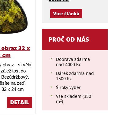
Více článků
PROČ OD NÁS
obraz 32 x
4 cm
Doprava zdarma
nad 4000 Kč
 obraz - skvělá
záležitost do
Dárek zdarma nad
 Bezúdržbový,
1500 Kč
ěsíte na zeď.
Široký výběr
 32 x 24 cm
Vše skladem (350
2
DETAIL
m
)