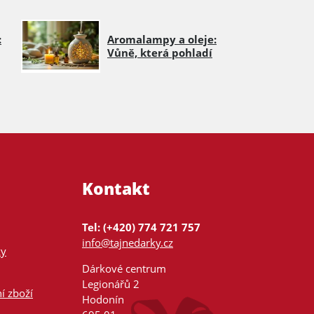
:
Aromalampy a oleje:
Vůně, která pohladí
Kontakt
Tel: (+420) 774 721 757
info@tajnedarky.cz
ky
Dárkové centrum
Legionářů 2
í zboží
Hodonín