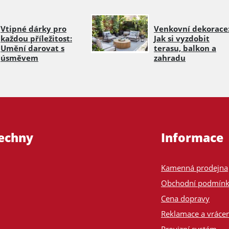
Vtipné dárky pro
Venkovní dekorace
každou příležitost:
Jak si vyzdobit
Umění darovat s
terasu, balkon a
úsměvem
zahradu
šechny
Informace
Kamenná prodejna
Obchodní podmín
Cena dopravy
Reklamace a vrácen