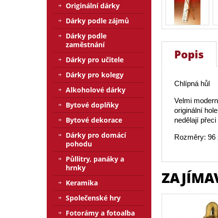
Originální dárky
Dárky podle zájmů
Dárky podle
zaměstnání
Popis
Dárky pro učitele
Dárky pro kolegy
Chlípná hůl
Alkoholové dárky
Velmi moderní 
Bytové doplňky
originální ho
Bytové dekorace
nedělají přeci
Dárky pro domácí
Rozměry: 96 
pohodu
Půllitry, panáky a
hrnky
ZAJÍMA
Keramika
Společenské hry
Fotorámy a fotoalba