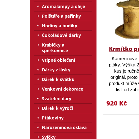
Aromalampy a oleje
Polštáře a peřinky
Hodiny a budíky
Čokoládové dárky
Krabičky a
Krmítko p
šperkovnice
Kameninové 
Vtipné oblečení
ptáky. Výška 
Dárky z lásky
kus je ručn
originál, prot
Dárek k svátku
produkt může v
Venkovní dekorace
lišit od zo
Svatební dary
920 Kč
Dárek k výročí
Ptákoviny
Narozeninová oslava
Svíčky