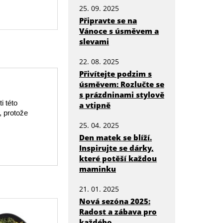
25. 09. 2025
Připravte se na
Vánoce s úsměvem a
slevami
22. 08. 2025
Přivítejte podzim s
úsměvem: Rozlučte se
s prázdninami stylově
i této
a vtipně
, protože
25. 04. 2025
Den matek se blíží.
Inspirujte se dárky,
které potěší každou
maminku
21. 01. 2025
Nová sezóna 2025:
Radost a zábava pro
každého