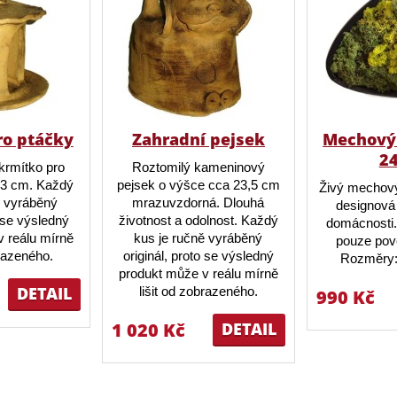
ro ptáčky
Zahradní pejsek
Mechový 
2
krmítko pro
Roztomilý kameninový
23 cm. Každý
pejsek o výšce cca 23,5 cm
Živý mechový
ě vyráběný
mrazuvzdorná. Dlouhá
designová 
o se výsledný
životnost a odolnost. Každý
domácnosti.
 reálu mírně
kus je ručně vyráběný
pouze pov
brazeného.
originál, proto se výsledný
Rozměry:
produkt může v reálu mírně
DETAIL
lišit od zobrazeného.
990 Kč
1 020 Kč
DETAIL