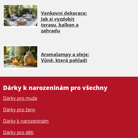
Venkovní dekorace:
Jak si vyzdobit
terasu, balkon a
zahradu
Aromalampy a oleje:
Vůně, která pohladí
Dárky k narozeninám pro všechny
Dárky pro muže
Dárky pro ženy
Dárky k narozeninám
Dárky pro děti