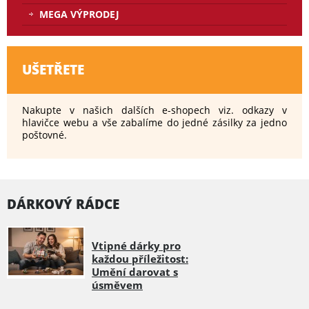
MEGA VÝPRODEJ
UŠETŘETE
Nakupte v našich dalších e-shopech viz. odkazy v
hlavičce webu a vše zabalíme do jedné zásilky za jedno
poštovné.
DÁRKOVÝ RÁDCE
Vtipné dárky pro
každou příležitost:
Umění darovat s
úsměvem