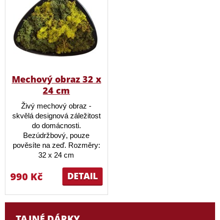
Mechový obraz 32 x
24 cm
Živý mechový obraz -
skvělá designová záležitost
do domácnosti.
Bezúdržbový, pouze
pověsíte na zeď. Rozměry:
32 x 24 cm
990 Kč
DETAIL
TAJNÉ DÁRKY