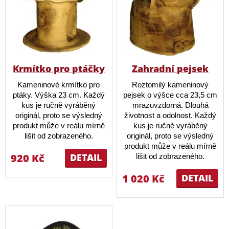
Krmítko pro ptáčky
Zahradní pejsek
Kameninové krmítko pro
Roztomilý kameninový
ptáky. Výška 23 cm. Každý
pejsek o výšce cca 23,5 cm
kus je ručně vyráběný
mrazuvzdorná. Dlouhá
originál, proto se výsledný
životnost a odolnost. Každý
produkt může v reálu mírně
kus je ručně vyráběný
lišit od zobrazeného.
originál, proto se výsledný
produkt může v reálu mírně
920 Kč
DETAIL
lišit od zobrazeného.
1 020 Kč
DETAIL