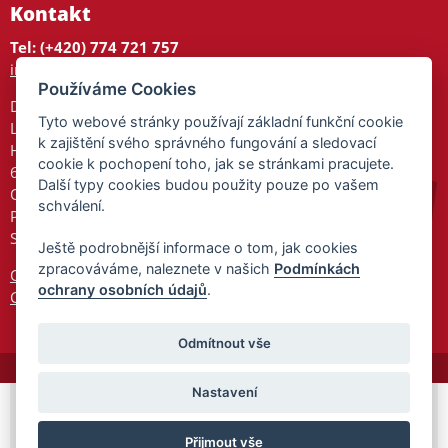
Kontakt
Tel: (+420) 774 721 757
info@tajnedarky.cz
Používáme Cookies
Dárkové centrum
Tyto webové stránky používají základní funkční cookie
Legionářů 2
k zajištění svého správného fungování a sledovací
Hodonín
cookie k pochopení toho, jak se stránkami pracujete.
695 01
Další typy cookies budou použity pouze po vašem
Otevřeno:
schválení.
Po-Pá 9-17
So 9-11:30
Ještě podrobnější informace o tom, jak cookies
zpracováváme, naleznete v našich
Podmínkách
Ochrana osobních údajů
ochrany osobních údajů
.
Cookies
Odmítnout vše
Nastavení
© 2026 Tajnedarky.cz -
Partnerský
Přijmout vše
program